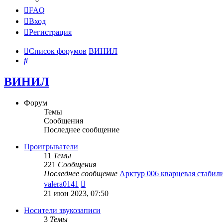
FAQ
Вход
Регистрация
Список форумов
ВИНИЛ
Поиск
ВИНИЛ
Форум
Темы
Сообщения
Последнее сообщение
Проигрыватели
11
Темы
221
Сообщения
Последнее сообщение
Арктур 006 кварцевая стаби
Перейти
valera0141
к
21 июн 2023, 07:50
последнему
сообщению
Носители звукозаписи
3
Темы