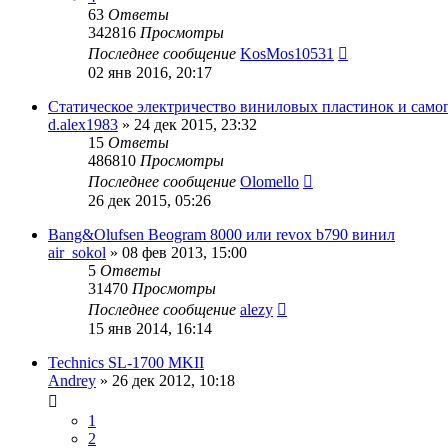
63
Ответы
342816
Просмотры
Последнее сообщение
KosMos10531
02 янв 2016, 20:17
Статическое электричество виниловых пластинок и само
d.alex1983
»
24 дек 2015, 23:32
15
Ответы
486810
Просмотры
Последнее сообщение
Olomello
26 дек 2015, 05:26
Bang&Olufsen Beogram 8000 или revox b790 винил
air_sokol
»
08 фев 2013, 15:00
5
Ответы
31470
Просмотры
Последнее сообщение
alezy
15 янв 2014, 16:14
Technics SL-1700 MKII
Andrey
»
26 дек 2012, 10:18
1
2