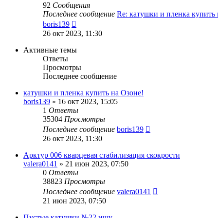
92
Сообщения
Последнее сообщение
Re: катушки и пленка купить
Перейти
boris139
к
26 окт 2023, 11:30
последнему
сообщению
Активные темы
Ответы
Просмотры
Последнее сообщение
катушки и пленка купить на Озоне!
boris139
»
16 окт 2023, 15:05
1
Ответы
35304
Просмотры
Последнее сообщение
boris139
26 окт 2023, 11:30
Арктур 006 кварцевая стабилизация скокрости
valera0141
»
21 июн 2023, 07:50
0
Ответы
38823
Просмотры
Последнее сообщение
valera0141
21 июн 2023, 07:50
Пустые катушки №22 ищу