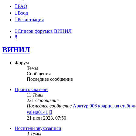
FAQ
Вход
Регистрация
Список форумов
ВИНИЛ
Поиск
ВИНИЛ
Форум
Темы
Сообщения
Последнее сообщение
Проигрыватели
11
Темы
221
Сообщения
Последнее сообщение
Арктур 006 кварцевая стаби
Перейти
valera0141
к
21 июн 2023, 07:50
последнему
сообщению
Носители звукозаписи
3
Темы