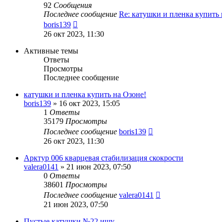
92
Сообщения
Последнее сообщение
Re: катушки и пленка купить
Перейти
boris139
к
26 окт 2023, 11:30
последнему
сообщению
Активные темы
Ответы
Просмотры
Последнее сообщение
катушки и пленка купить на Озоне!
boris139
»
16 окт 2023, 15:05
1
Ответы
35179
Просмотры
Последнее сообщение
boris139
26 окт 2023, 11:30
Арктур 006 кварцевая стабилизация скокрости
valera0141
»
21 июн 2023, 07:50
0
Ответы
38601
Просмотры
Последнее сообщение
valera0141
21 июн 2023, 07:50
Пустые катушки №22 ищу