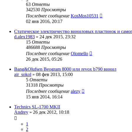
63
Ответы
342530
Просмотры
Последнее сообщение
KosMos10531
02 янв 2016, 20:17
Статическое электричество виниловых пластинок и само
d.alex1983
»
24 дек 2015, 23:32
15
Ответы
486688
Просмотры
Последнее сообщение
Olomello
26 дек 2015, 05:26
Bang&Olufsen Beogram 8000 или revox b790 винил
air_sokol
»
08 фев 2013, 15:00
5
Ответы
31318
Просмотры
Последнее сообщение
alezy
15 янв 2014, 16:14
Technics SL-1700 MKII
Andrey
»
26 дек 2012, 10:18
1
2