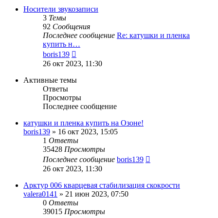
сообщению
Носители звукозаписи
3
Темы
92
Сообщения
Последнее сообщение
Re: катушки и пленка
купить н…
Перейти
boris139
к
26 окт 2023, 11:30
последнему
сообщению
Активные темы
Ответы
Просмотры
Последнее сообщение
катушки и пленка купить на Озоне!
boris139
»
16 окт 2023, 15:05
1
Ответы
35428
Просмотры
Последнее сообщение
boris139
26 окт 2023, 11:30
Арктур 006 кварцевая стабилизация скокрости
valera0141
»
21 июн 2023, 07:50
0
Ответы
39015
Просмотры