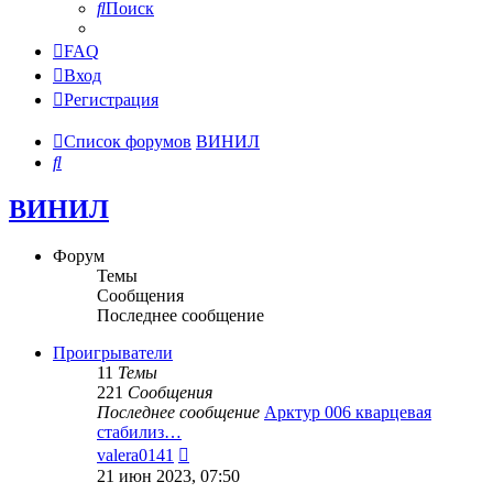
Поиск
FAQ
Вход
Регистрация
Список форумов
ВИНИЛ
Поиск
ВИНИЛ
Форум
Темы
Сообщения
Последнее сообщение
Проигрыватели
11
Темы
221
Сообщения
Последнее сообщение
Арктур 006 кварцевая
стабилиз…
Перейти
valera0141
к
21 июн 2023, 07:50
последнему