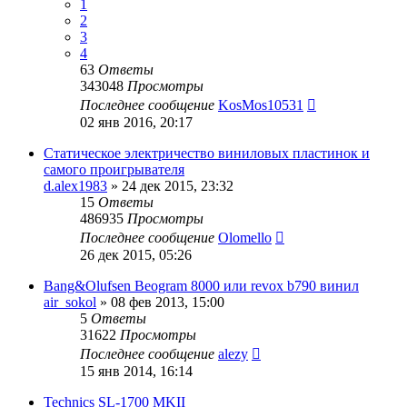
1
2
3
4
63
Ответы
343048
Просмотры
Последнее сообщение
KosMos10531
02 янв 2016, 20:17
Статическое электричество виниловых пластинок и
самого проигрывателя
d.alex1983
»
24 дек 2015, 23:32
15
Ответы
486935
Просмотры
Последнее сообщение
Olomello
26 дек 2015, 05:26
Bang&Olufsen Beogram 8000 или revox b790 винил
air_sokol
»
08 фев 2013, 15:00
5
Ответы
31622
Просмотры
Последнее сообщение
alezy
15 янв 2014, 16:14
Technics SL-1700 MKII