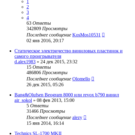
1
2
3
4
63
Ответы
342809
Просмотры
Последнее сообщение
KosMos10531
02 янв 2016, 20:17
Статическое электричество виниловых пластинок и
самого проигрывателя
d.alex1983
»
24 дек 2015, 23:32
15
Ответы
486806
Просмотры
Последнее сообщение
Olomello
26 дек 2015, 05:26
Bang&Olufsen Beogram 8000 или revox b790 винил
air_sokol
»
08 фев 2013, 15:00
5
Ответы
31466
Просмотры
Последнее сообщение
alezy
15 янв 2014, 16:14
Technics SL-1700 MKII