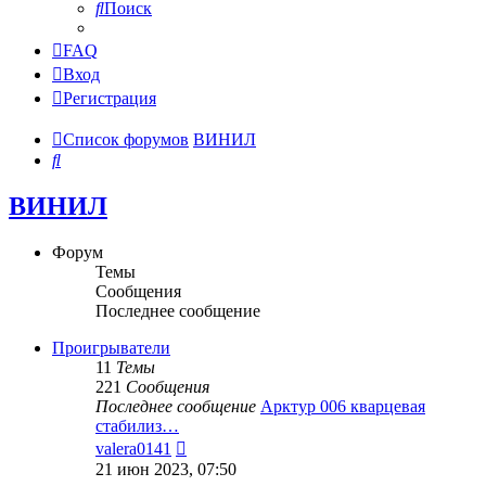
Поиск
FAQ
Вход
Регистрация
Список форумов
ВИНИЛ
Поиск
ВИНИЛ
Форум
Темы
Сообщения
Последнее сообщение
Проигрыватели
11
Темы
221
Сообщения
Последнее сообщение
Арктур 006 кварцевая
стабилиз…
Перейти
valera0141
к
21 июн 2023, 07:50
последнему