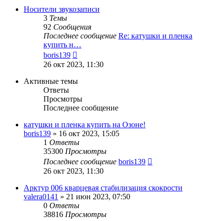
сообщению
Носители звукозаписи
3
Темы
92
Сообщения
Последнее сообщение
Re: катушки и пленка
купить н…
Перейти
boris139
к
26 окт 2023, 11:30
последнему
сообщению
Активные темы
Ответы
Просмотры
Последнее сообщение
катушки и пленка купить на Озоне!
boris139
»
16 окт 2023, 15:05
1
Ответы
35300
Просмотры
Последнее сообщение
boris139
26 окт 2023, 11:30
Арктур 006 кварцевая стабилизация скокрости
valera0141
»
21 июн 2023, 07:50
0
Ответы
38816
Просмотры