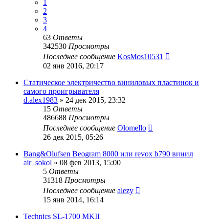
1
2
3
4
63
Ответы
342530
Просмотры
Последнее сообщение
KosMos10531
02 янв 2016, 20:17
Статическое электричество виниловых пластинок и
самого проигрывателя
d.alex1983
»
24 дек 2015, 23:32
15
Ответы
486688
Просмотры
Последнее сообщение
Olomello
26 дек 2015, 05:26
Bang&Olufsen Beogram 8000 или revox b790 винил
air_sokol
»
08 фев 2013, 15:00
5
Ответы
31318
Просмотры
Последнее сообщение
alezy
15 янв 2014, 16:14
Technics SL-1700 MKII