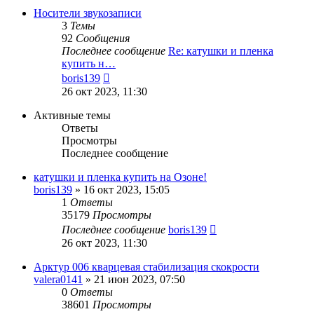
сообщению
Носители звукозаписи
3
Темы
92
Сообщения
Последнее сообщение
Re: катушки и пленка
купить н…
Перейти
boris139
к
26 окт 2023, 11:30
последнему
сообщению
Активные темы
Ответы
Просмотры
Последнее сообщение
катушки и пленка купить на Озоне!
boris139
»
16 окт 2023, 15:05
1
Ответы
35179
Просмотры
Последнее сообщение
boris139
26 окт 2023, 11:30
Арктур 006 кварцевая стабилизация скокрости
valera0141
»
21 июн 2023, 07:50
0
Ответы
38601
Просмотры