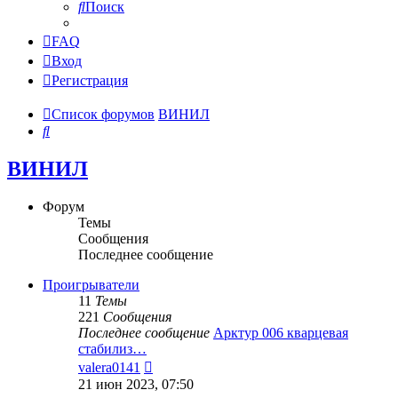
Поиск
FAQ
Вход
Регистрация
Список форумов
ВИНИЛ
Поиск
ВИНИЛ
Форум
Темы
Сообщения
Последнее сообщение
Проигрыватели
11
Темы
221
Сообщения
Последнее сообщение
Арктур 006 кварцевая
стабилиз…
Перейти
valera0141
к
21 июн 2023, 07:50
последнему