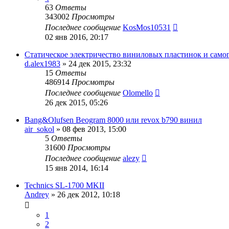
63
Ответы
343002
Просмотры
Последнее сообщение
KosMos10531
02 янв 2016, 20:17
Статическое электричество виниловых пластинок и само
d.alex1983
»
24 дек 2015, 23:32
15
Ответы
486914
Просмотры
Последнее сообщение
Olomello
26 дек 2015, 05:26
Bang&Olufsen Beogram 8000 или revox b790 винил
air_sokol
»
08 фев 2013, 15:00
5
Ответы
31600
Просмотры
Последнее сообщение
alezy
15 янв 2014, 16:14
Technics SL-1700 MKII
Andrey
»
26 дек 2012, 10:18
1
2