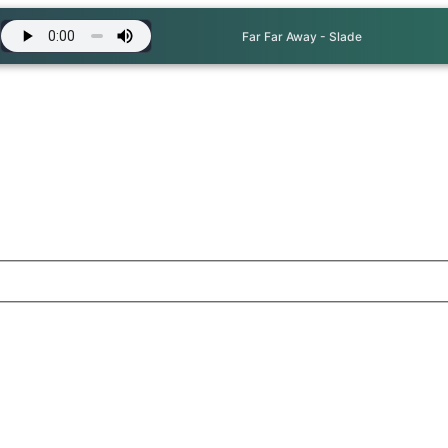
Far Far Away - Slade