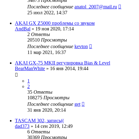
34873
Просмотры
Последнее сообщение
anatol_2007@mail.ru
25 июл 2022, 14:37
AKAI GX Z5000 проблемы со звуком
AndBal
»
19 ноя 2020, 17:14
2
Ответы
20510
Просмотры
Последнее сообщение
kevton
11 мар 2021, 16:37
AKAI GX-75 MKII регулировка Bias & Level
BearManWhite
»
16 янв 2014, 19:44
1
2
35
Ответы
108275
Просмотры
Последнее сообщение
get
31 янв 2020, 20:14
TASCAM 302, запись((
dad373
»
14 сен 2019, 12:49
6
Ответы
30369
Просмотры