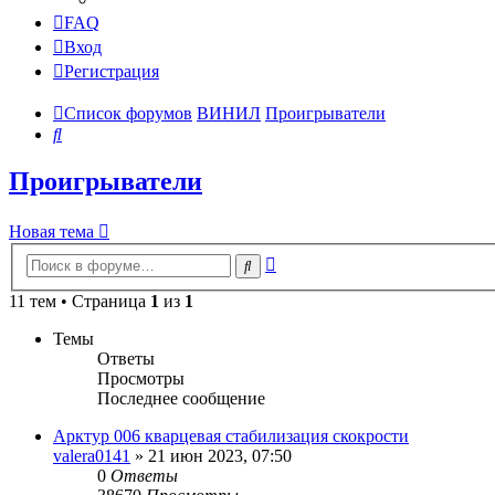
FAQ
Вход
Регистрация
Список форумов
ВИНИЛ
Проигрыватели
Поиск
Проигрыватели
Новая тема
Расширенный
Поиск
поиск
11 тем • Страница
1
из
1
Темы
Ответы
Просмотры
Последнее сообщение
Арктур 006 кварцевая стабилизация скокрости
valera0141
»
21 июн 2023, 07:50
0
Ответы