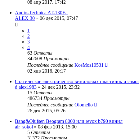
08 апр 2017, 17:42
Audio-Technica AT-130Ea
ALEX 30
»
06 дек 2015, 07:47
1
2
3
4
63
Ответы
342608
Просмотры
Последнее сообщение
KosMos10531
02 янв 2016, 20:17
Статическое электричество виниловых пластинок и само
d.alex1983
»
24 дек 2015, 23:32
15
Ответы
486734
Просмотры
Последнее сообщение
Olomello
26 дек 2015, 05:26
Bang&Olufsen Beogram 8000 или revox b790 винил
air_sokol
»
08 фев 2013, 15:00
5
Ответы
31372
Просмотры