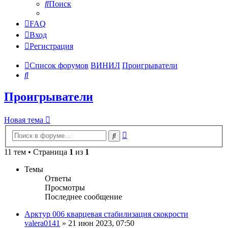
Поиск
FAQ
Вход
Регистрация
Список форумов
ВИНИЛ
Проигрыватели
Поиск
Проигрыватели
Новая тема
Расширенный
Поиск
поиск
11 тем • Страница
1
из
1
Темы
Ответы
Просмотры
Последнее сообщение
Арктур 006 кварцевая стабилизация скокрости
valera0141
»
21 июн 2023, 07:50