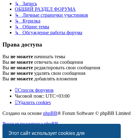
↳ Запись
ОБЩИЙ РАЗДЕЛ ФОРУМА
↳ Личные странички участников
↳ Курилка
↳ Общие темы
↳ Обсуждение работы форума
Права доступа
Вы
не можете
начинать темы
Вы
не можете
отвечать на сообщения
Вы
не можете
редактировать свои сообщения
Вы
не можете
удалять свои сообщения
Вы
не можете
добавлять вложения
Список форумов
Часовой пояс:
UTC+03:00
Удалить cookies
Создано на основе
phpBB
® Forum Software © phpBB Limited
Русская поддержка phpBB
Этот сайт использует cookies для
Конфиденциальность
|
Правила