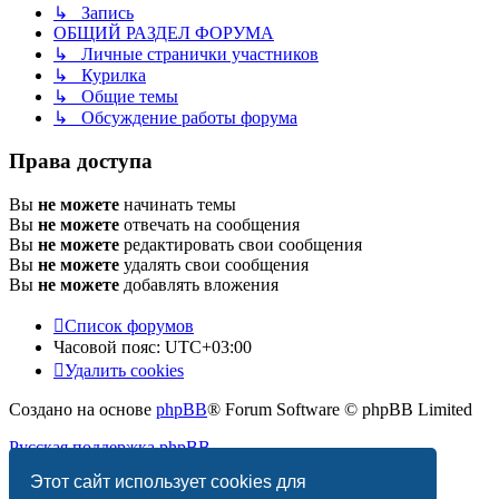
↳ Запись
ОБЩИЙ РАЗДЕЛ ФОРУМА
↳ Личные странички участников
↳ Курилка
↳ Общие темы
↳ Обсуждение работы форума
Права доступа
Вы
не можете
начинать темы
Вы
не можете
отвечать на сообщения
Вы
не можете
редактировать свои сообщения
Вы
не можете
удалять свои сообщения
Вы
не можете
добавлять вложения
Список форумов
Часовой пояс:
UTC+03:00
Удалить cookies
Создано на основе
phpBB
® Forum Software © phpBB Limited
Русская поддержка phpBB
Этот сайт использует cookies для
Конфиденциальность
|
Правила