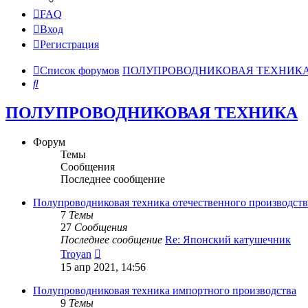
FAQ
Вход
Регистрация
Список форумов
ПОЛУПРОВОДНИКОВАЯ ТЕХНИК
Поиск
ПОЛУПРОВОДНИКОВАЯ ТЕХНИКА
Форум
Темы
Сообщения
Последнее сообщение
Полупроводниковая техника отечественного производств
7
Темы
27
Сообщения
Последнее сообщение
Re: Японский катушечник
Перейти
Troyan
к
15 апр 2021, 14:56
последнему
сообщению
Полупроводниковая техника импортного производства
9
Темы