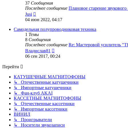
37
Сообщения
Последнее сообщение
Плановое старение звукового
Перейти
Jusi
к
04 июн 2022, 04:17
последнему
сообщению
Самодельная полупроводниковая техника
1
Темы
8
Сообщения
Последнее сообщение
Re: Мастеровой усилитель "
Перейти
Владислав81
к
06 сен 2017, 00:24
последнему
сообщению
Перейти
КАТУШЕЧНЫЕ МАГНИТОФОНЫ
↳ Отечественные катушечники
↳ Импортные катушечники
↳ Фан-клуб AKAI
КАССЕТНЫЕ МАГНИТОФОНЫ
↳ Отечественные кассетники
↳ Импортные кассетники
ВИНИЛ
↳ Проигрыватели
↳ Носители звукозаписи