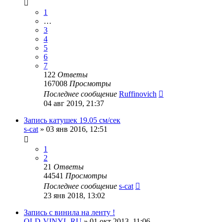
1
…
3
4
5
6
7
122
Ответы
167008
Просмотры
Последнее сообщение
Ruffinovich
04 авг 2019, 21:37
Запись катушек 19.05 см/сек
s-cat
»
03 янв 2016, 12:51
1
2
21
Ответы
44541
Просмотры
Последнее сообщение
s-cat
23 янв 2018, 13:02
Запись с винила на ленту !
OLD-VINYL.RU
»
01 окт 2013, 11:06