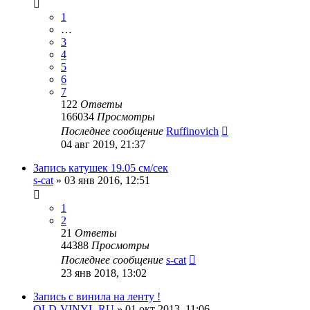
1
…
3
4
5
6
7
122
Ответы
166034
Просмотры
Последнее сообщение
Ruffinovich
04 авг 2019, 21:37
Запись катушек 19.05 см/сек
s-cat
»
03 янв 2016, 12:51
1
2
21
Ответы
44388
Просмотры
Последнее сообщение
s-cat
23 янв 2018, 13:02
Запись с винила на ленту !
OLD-VINYL.RU
»
01 окт 2013, 11:06