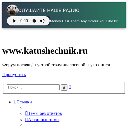
СЛУШАЙТЕ НАШЕ РАДИО
Money Us & Them Any Colour You Like Brain Damage Eclipse - Pink Floyd
www.katushechnik.ru
Форум посвящён устройствам аналоговой звукозаписи.
Пропустить
Расширенный
Поиск
поиск
Ссылки
Темы без ответов
Активные темы