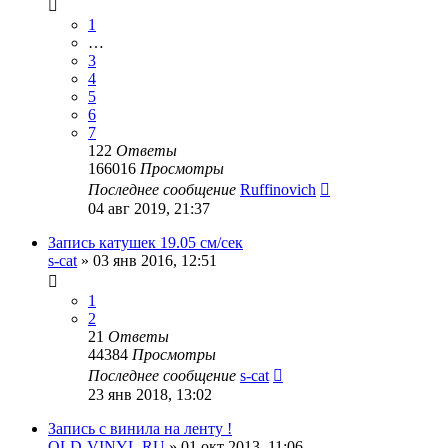
1
…
3
4
5
6
7
122
Ответы
166016
Просмотры
Последнее сообщение
Ruffinovich
04 авг 2019, 21:37
Запись катушек 19.05 см/сек
s-cat
»
03 янв 2016, 12:51
1
2
21
Ответы
44384
Просмотры
Последнее сообщение
s-cat
23 янв 2018, 13:02
Запись с винила на ленту !
OLD-VINYL.RU
»
01 окт 2013, 11:06