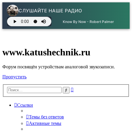
СЛУШАЙТЕ НАШЕ РАДИО
Know By Now - Robert Palmer
www.katushechnik.ru
Форум посвящён устройствам аналоговой звукозаписи.
Пропустить
Расширенный
Поиск
поиск
Ссылки
Темы без ответов
Активные темы