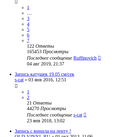
1
…
3
4
5
6
7
122
Ответы
165453
Просмотры
Последнее сообщение
Ruffinovich
04 авг 2019, 21:37
Запись катушек 19.05 см/сек
s-cat
»
03 янв 2016, 12:51
1
2
21
Ответы
44270
Просмотры
Последнее сообщение
s-cat
23 янв 2018, 13:02
Запись с винила на ленту !
OLD-VINYL.RU
»
01 окт 2013, 11:06