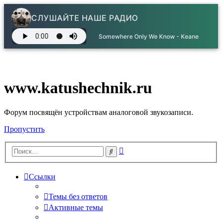
СЛУШАЙТЕ НАШЕ РАДИО
Somewhere Only We Know - Keane
www.katushechnik.ru
Форум посвящён устройствам аналоговой звукозаписи.
Пропустить
Расширенный
Поиск
поиск
Ссылки
Темы без ответов
Активные темы