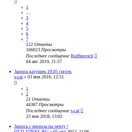
1
…
3
4
5
6
7
122
Ответы
166023
Просмотры
Последнее сообщение
Ruffinovich
04 авг 2019, 21:37
Запись катушек 19.05 см/сек
s-cat
»
03 янв 2016, 12:51
1
2
21
Ответы
44387
Просмотры
Последнее сообщение
s-cat
23 янв 2018, 13:02
Запись с винила на ленту !
OLD-VINYL.RU
»
01 окт 2013, 11:06