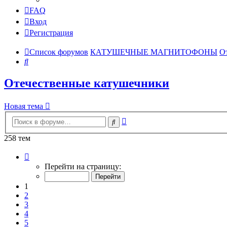
FAQ
Вход
Регистрация
Список форумов
КАТУШЕЧНЫЕ МАГНИТОФОНЫ
О
Поиск
Отечественные катушечники
Новая тема
Расширенный
Поиск
поиск
258 тем
Страница
1
Перейти на страницу:
из
11
1
2
3
4
5