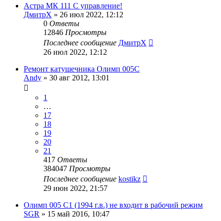
Астра МК 111 С управление!
ДмитрХ
»
26 июл 2022, 12:12
0
Ответы
12846
Просмотры
Последнее сообщение
ДмитрХ
26 июл 2022, 12:12
Ремонт катушечника Олимп 005С
Andy
»
30 авг 2012, 13:01
1
…
17
18
19
20
21
417
Ответы
384047
Просмотры
Последнее сообщение
kostikz
29 июн 2022, 21:57
Олимп 005 C1 (1994 г.в.) не входит в рабочий режим
SGR
»
15 май 2016, 10:47