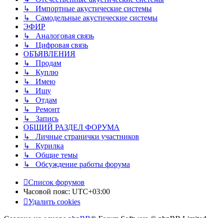
↳ Импортные акустические системы
↳ Самодельные акустические системы
ЭФИР
↳ Аналоговая связь
↳ Цифровая связь
ОБЪЯВЛЕНИЯ
↳ Продам
↳ Куплю
↳ Имею
↳ Ищу
↳ Отдам
↳ Ремонт
↳ Запись
ОБЩИЙ РАЗДЕЛ ФОРУМА
↳ Личные странички участников
↳ Курилка
↳ Общие темы
↳ Обсуждение работы форума
Список форумов
Часовой пояс:
UTC+03:00
Удалить cookies