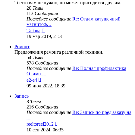
То что вам не нужно, но может пригодится другим.
20
Темы
113
Сообщения
Последнее сообщение
Re: Отдам катушечный
магнитоф…
Перейти
Tatiana
к
19 мар 2019, 21:31
последнему
сообщению
Ремонт
Предложения ремонта различной техники.
54
Темы
578
Сообщения
Последнее сообщение
Re: Полная профилактика
Олимп…
Перейти
e2-e4
к
09 июл 2022, 18:39
последнему
сообщению
Запись
8
Темы
216
Сообщения
Последнее сообщение
Re: Запись по пред.заказу на
…
Перейти
reeltoreel2012
к
10 сен 2024, 06:35
последнему