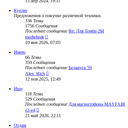
15 апр 2024, 19:11
последнему
сообщению
Куплю
Предложения о покупке различной техники.
336
Темы
1756
Сообщения
Последнее сообщение
Re: Для Тембр 2М
Перейти
medtehnik
к
10 янв 2026, 07:05
последнему
сообщению
Имею
66
Темы
359
Сообщения
Последнее сообщение
Беларусь 59
Перейти
Alex_Rich
к
12 ноя 2025, 12:49
последнему
сообщению
Ищу
118
Темы
529
Сообщения
Последнее сообщение
Для магнитофона MAYFAIR
Перейти
e2-e4
к
21 май 2026, 22:11
последнему
сообщению
Отдам