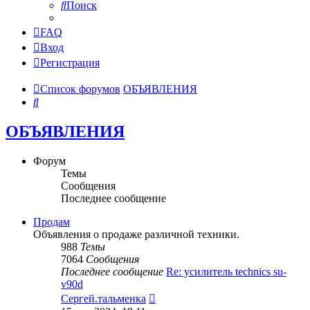
Поиск
FAQ
Вход
Регистрация
Список форумов
ОБЪЯВЛЕНИЯ
Поиск
ОБЪЯВЛЕНИЯ
Форум
Темы
Сообщения
Последнее сообщение
Продам
Объявления о продаже различной техники.
988
Темы
7064
Сообщения
Последнее сообщение
Re: усилитель technics su-
v90d
Перейти
Сергей.тальменка
к