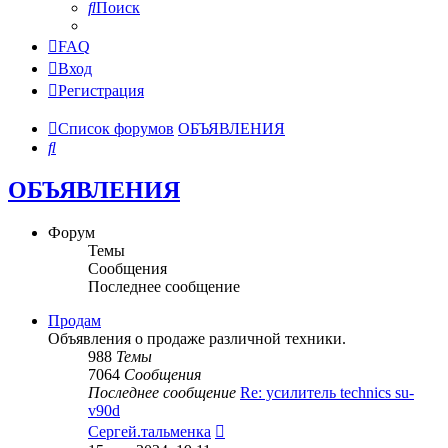
Поиск
FAQ
Вход
Регистрация
Список форумов
ОБЪЯВЛЕНИЯ
Поиск
ОБЪЯВЛЕНИЯ
Форум
Темы
Сообщения
Последнее сообщение
Продам
Объявления о продаже различной техники.
988
Темы
7064
Сообщения
Последнее сообщение
Re: усилитель technics su-
v90d
Перейти
Сергей.тальменка
к