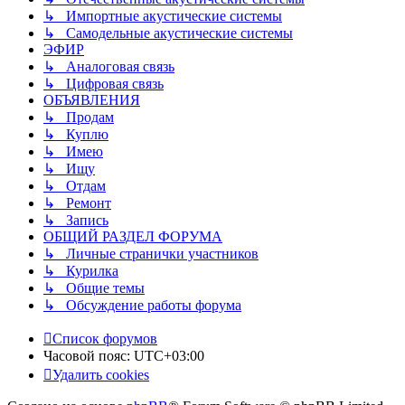
↳ Импортные акустические системы
↳ Самодельные акустические системы
ЭФИР
↳ Аналоговая связь
↳ Цифровая связь
ОБЪЯВЛЕНИЯ
↳ Продам
↳ Куплю
↳ Имею
↳ Ищу
↳ Отдам
↳ Ремонт
↳ Запись
ОБЩИЙ РАЗДЕЛ ФОРУМА
↳ Личные странички участников
↳ Курилка
↳ Общие темы
↳ Обсуждение работы форума
Список форумов
Часовой пояс:
UTC+03:00
Удалить cookies