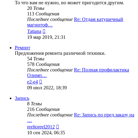
То что вам не нужно, но может пригодится другим.
20
Темы
113
Сообщения
Последнее сообщение
Re: Отдам катушечный
магнитоф…
Перейти
Tatiana
к
19 мар 2019, 21:31
последнему
сообщению
Ремонт
Предложения ремонта различной техники.
54
Темы
578
Сообщения
Последнее сообщение
Re: Полная профилактика
Олимп…
Перейти
e2-e4
к
09 июл 2022, 18:39
последнему
сообщению
Запись
8
Темы
216
Сообщения
Последнее сообщение
Re: Запись по пред.заказу на
…
Перейти
reeltoreel2012
к
10 сен 2024, 06:35
последнему