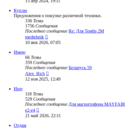
15 апр 2024, 19:11
последнему
сообщению
Куплю
Предложения о покупке различной техники.
336
Темы
1756
Сообщения
Последнее сообщение
Re: Для Тембр 2М
Перейти
medtehnik
к
10 янв 2026, 07:05
последнему
сообщению
Имею
66
Темы
359
Сообщения
Последнее сообщение
Беларусь 59
Перейти
Alex_Rich
к
12 ноя 2025, 12:49
последнему
сообщению
Ищу
118
Темы
529
Сообщения
Последнее сообщение
Для магнитофона MAYFAIR
Перейти
e2-e4
к
21 май 2026, 22:11
последнему
сообщению
Отдам