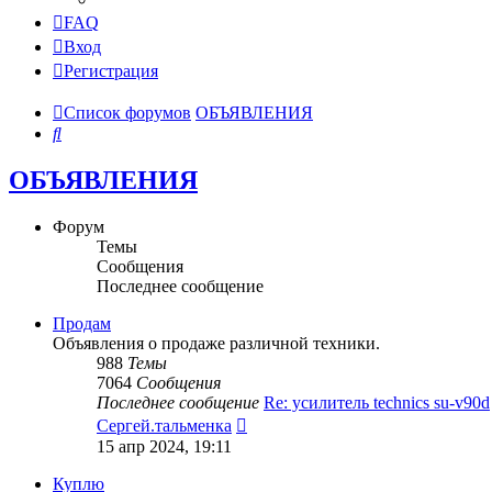
FAQ
Вход
Регистрация
Список форумов
ОБЪЯВЛЕНИЯ
Поиск
ОБЪЯВЛЕНИЯ
Форум
Темы
Сообщения
Последнее сообщение
Продам
Объявления о продаже различной техники.
988
Темы
7064
Сообщения
Последнее сообщение
Re: усилитель technics su-v90d
Перейти
Сергей.тальменка
к
15 апр 2024, 19:11
последнему
сообщению
Куплю