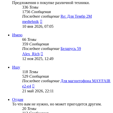
Предложения о покупке различной техники.
336
Темы
1756
Сообщения
Последнее сообщение
Re: Для Тембр 2М
Перейти
medtehnik
к
10 янв 2026, 07:05
последнему
сообщению
Имею
66
Темы
359
Сообщения
Последнее сообщение
Беларусь 59
Перейти
Alex_Rich
к
12 ноя 2025, 12:49
последнему
сообщению
Ищу
118
Темы
529
Сообщения
Последнее сообщение
Для магнитофона MAYFAIR
Перейти
e2-e4
к
21 май 2026, 22:11
последнему
сообщению
Отдам
То что вам не нужно, но может пригодится другим.
20
Темы