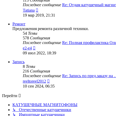
113
Сообщения
Последнее сообщение
Re: Отдам катушечный магн
Перейти
Tatiana
к
19 мар 2019, 21:31
последнему
сообщению
Ремонт
Предложения ремонта различной техники.
54
Темы
578
Сообщения
Последнее сообщение
Re: Полная профилактика О
Перейти
e2-e4
к
09 июл 2022, 18:39
последнему
сообщению
Запись
8
Темы
216
Сообщения
Последнее сообщение
Re: Запись по пред.заказу на
Перейти
reeltoreel2012
к
10 сен 2024, 06:35
последнему
сообщению
Перейти
КАТУШЕЧНЫЕ МАГНИТОФОНЫ
↳ Отечественные катушечники
↳ Импортные катушечники