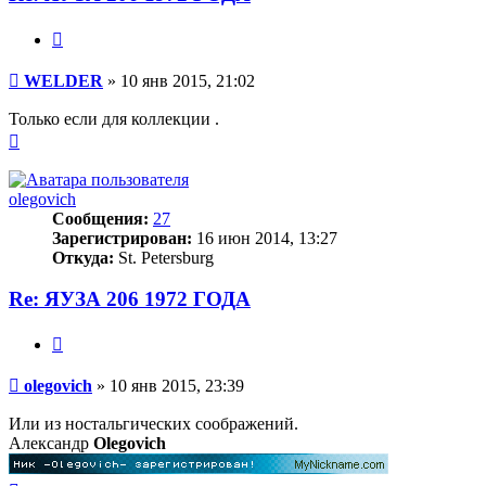
Цитата
Сообщение
WELDER
»
10 янв 2015, 21:02
Только если для коллекции .
Вернуться
к
началу
olegovich
Сообщения:
27
Зарегистрирован:
16 июн 2014, 13:27
Откуда:
St. Petersburg
Re: ЯУЗА 206 1972 ГОДА
Цитата
Сообщение
olegovich
»
10 янв 2015, 23:39
Или из ностальгических соображений.
Александр
Olegovich