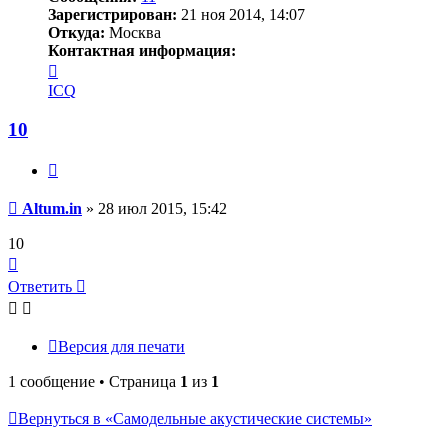
Зарегистрирован:
21 ноя 2014, 14:07
Откуда:
Москва
Контактная информация:
Контактная
информация
ICQ
пользователя
Altum.in
10
Цитата
Сообщение
Altum.in
»
28 июл 2015, 15:42
10
Вернуться
к
Ответить
началу
Версия для печати
1 сообщение • Страница
1
из
1
Вернуться в «Самодельные акустические системы»