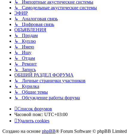
↳ Импортные акустические системы
↳ Самодельные акустические системы
ЭФИР
↳ Аналоговая связь
↳ Цифровая связь
ОБЪЯВЛЕНИЯ
↳ Продам
↳ Куплю
↳ Имею
↳ Ищу
↳ Отдам
↳ Ремонт
↳ Запись
ОБЩИЙ РАЗДЕЛ ФОРУМА
↳ Личные странички участников
↳ Курилка
↳ Общие темы
↳ Обсуждение работы форума
Список форумов
Часовой пояс:
UTC+03:00
Удалить cookies
Создано на основе
phpBB
® Forum Software © phpBB Limited