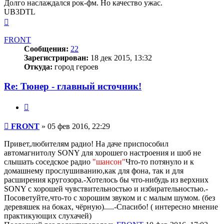
Долго наслаждался рок-фм. Но качество ужас.
UB3DTL
Вернуться
к
началу
FRONT
Сообщения:
22
Зарегистрирован:
18 дек 2015, 13:32
Откуда:
город героев
Re: Тюнер - главный источник!
Цитата
Сообщение
FRONT
»
05 фев 2016, 22:29
Привет,любителям радио! На даче приcпособил
автомагнитолу SONY для хорошего настроения и шоб не
слышать соседское радио
"шансон"
Что-то потянуло и к
домашнему прослушиванию,как для фона, так и для
расширения кругозора.-Хотелось бы что-нибудь из верхних
SONY с хорошей чувствительностью и избирательностью.-
Посоветуйте,что-то с хорошим звуком и с малым шумом. (без
деревяшек на боках, чёрную).....-Спасибо! ( интересно мнение
практикующих слухачей)