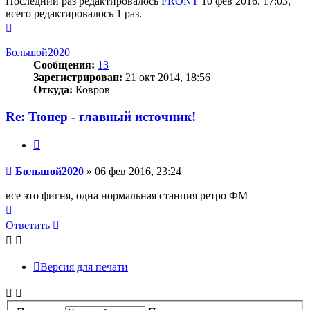
Последний раз редактировалось
FRONT
10 фев 2016, 17:03,
всего редактировалось 1 раз.
Вернуться
к
началу
Большой2020
Сообщения:
13
Зарегистрирован:
21 окт 2014, 18:56
Откуда:
Ковров
Re: Тюнер - главный источник!
Цитата
Сообщение
Большой2020
»
06 фев 2016, 23:24
все это фигня, одна нормальная станция ретро ФМ
Вернуться
к
Ответить
началу
Версия для печати