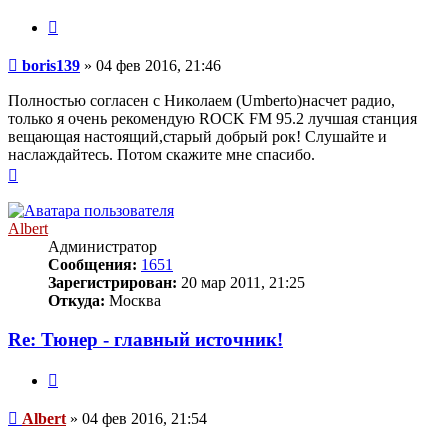
Цитата
Сообщение
boris139
»
04 фев 2016, 21:46
Полностью согласен с Николаем (Umberto)насчет радио,
только я очень рекомендую ROCK FM 95.2 лучшая станция
вещающая настоящий,старый добрый рок! Слушайте и
наслаждайтесь. Потом скажите мне спасибо.
Вернуться
к
началу
Albert
Администратор
Сообщения:
1651
Зарегистрирован:
20 мар 2011, 21:25
Откуда:
Москва
Re: Тюнер - главный источник!
Цитата
Сообщение
Albert
»
04 фев 2016, 21:54