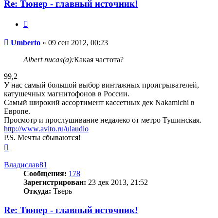
Re: Тюнер - главный источник!
Цитата
Сообщение
Umberto
»
09 сен 2012, 00:23
Albert писал(а):
Какая частота?
99,2
У нас самый большой выбор винтажных проигрывателей,
катушечных магнитофонов в России.
Самый широкий ассортимент кассетных дек Nakamichi в
Европе.
Просмотр и прослушивание недалеко от метро Тушинская.
http://www.avito.ru/ulaudio
P.S. Мечты сбываются!
Вернуться
к
началу
Владислав81
Сообщения:
178
Зарегистрирован:
23 дек 2013, 21:52
Откуда:
Тверь
Re: Тюнер - главный источник!