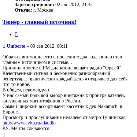
Зарегистрирован:
02 авг 2012, 21:32
Откуда:
г. Москва
Тюнер - главный источник!
Цитата
Сообщение
Umberto
»
09 сен 2012, 00:11
Обратил внимание, что в последние два года тюнер стал
главным источником в системе...
Причина проста: в FM диапазоне вещает радио "Орфей".
Качественный сигнал и бесконечно разнообразный
репертуар... практически каждый день я открываю для себя
что-то новое.
В общем, рекомендую.
У нас самый большой выбор винтажных проигрывателей,
катушечных магнитофонов в России.
Самый широкий ассортимент кассетных дек Nakamichi в
Европе.
Просмотр и прослушивание недалеко от метро Тушинская.
http://www.avito.ru/ulaudio
P.S. Мечты сбываются!
Вернуться