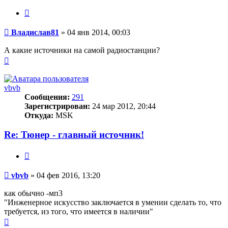
Цитата
Сообщение
Владислав81
»
04 янв 2014, 00:03
А какие источники на самой радиостанции?
Вернуться
к
началу
vbvb
Сообщения:
291
Зарегистрирован:
24 мар 2012, 20:44
Откуда:
MSK
Re: Тюнер - главный источник!
Цитата
Сообщение
vbvb
»
04 фев 2016, 13:20
как обычно -мп3
"Инженерное искусство заключается в умении сделать то, что
требуется, из того, что имеется в наличии"
Вернуться