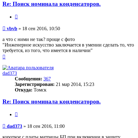
Re: Поиск номинала конденсаторов.
Цитата
Сообщение
vbvb
»
18 сен 2016, 10:50
а что с ними не так? проще с фото
"Инженерное искусство заключается в умении сделать то, что
требуется, из того, что имеется в наличии"
Вернуться
к
началу
dad373
Сообщения:
367
Зарегистрирован:
21 мар 2014, 15:23
Откуда:
Томск
Re: Поиск номинала конденсаторов.
Цитата
Сообщение
dad373
»
18 сен 2016, 11:00
короткое с платы матрицы,БП при включении в защиту