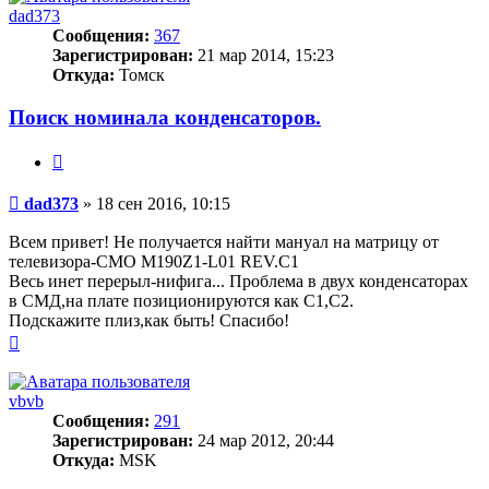
dad373
Сообщения:
367
Зарегистрирован:
21 мар 2014, 15:23
Откуда:
Томск
Поиск номинала конденсаторов.
Цитата
Сообщение
dad373
»
18 сен 2016, 10:15
Всем привет! Не получается найти мануал на матрицу от
телевизора-CMO M190Z1-L01 REV.C1
Весь инет перерыл-нифига... Проблема в двух конденсаторах
в СМД,на плате позиционируются как С1,С2.
Подскажите плиз,как быть! Спасибо!
Вернуться
к
началу
vbvb
Сообщения:
291
Зарегистрирован:
24 мар 2012, 20:44
Откуда:
MSK