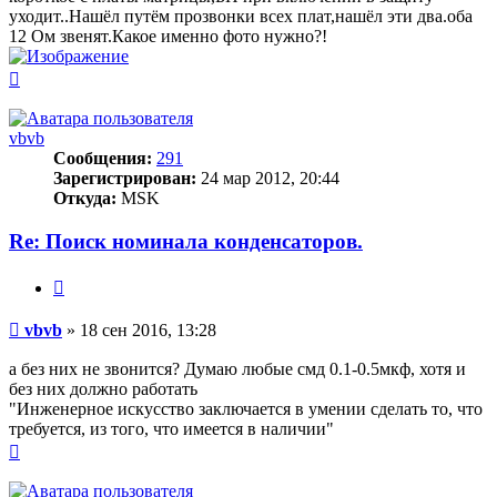
уходит..Нашёл путём прозвонки всех плат,нашёл эти два.оба
12 Ом звенят.Какое именно фото нужно?!
Вернуться
к
началу
vbvb
Сообщения:
291
Зарегистрирован:
24 мар 2012, 20:44
Откуда:
MSK
Re: Поиск номинала конденсаторов.
Цитата
Сообщение
vbvb
»
18 сен 2016, 13:28
а без них не звонится? Думаю любые смд 0.1-0.5мкф, хотя и
без них должно работать
"Инженерное искусство заключается в умении сделать то, что
требуется, из того, что имеется в наличии"
Вернуться
к
началу