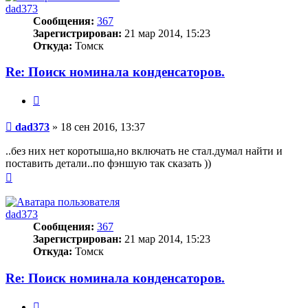
dad373
Сообщения:
367
Зарегистрирован:
21 мар 2014, 15:23
Откуда:
Томск
Re: Поиск номинала конденсаторов.
Цитата
Сообщение
dad373
»
18 сен 2016, 13:37
..без них нет коротыша,но включать не стал.думал найти и
поставить детали..по фэншую так сказать ))
Вернуться
к
началу
dad373
Сообщения:
367
Зарегистрирован:
21 мар 2014, 15:23
Откуда:
Томск
Re: Поиск номинала конденсаторов.
Цитата