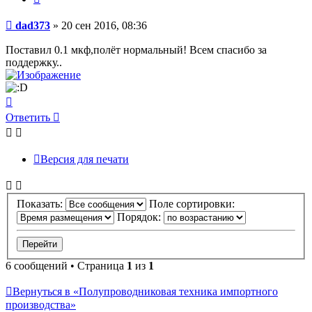
Сообщение
dad373
»
20 сен 2016, 08:36
Поставил 0.1 мкф,полёт нормальный! Всем спасибо за
поддержку..
Вернуться
к
Ответить
началу
Версия для печати
Показать:
Поле сортировки:
Порядок:
6 сообщений • Страница
1
из
1
Вернуться в «Полупроводниковая техника импортного
производства»