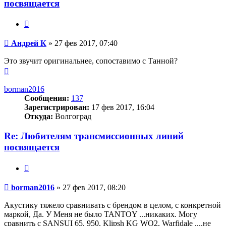
посвящается
Цитата
Сообщение
Андрей К
»
27 фев 2017, 07:40
Это звучит оригинальнее, сопоставимо с Танной?
Вернуться
к
началу
borman2016
Сообщения:
137
Зарегистрирован:
17 фев 2017, 16:04
Откуда:
Волгоград
Re: Любителям трансмиссионных линий
посвящается
Цитата
Сообщение
borman2016
»
27 фев 2017, 08:20
Акустику тяжело сравнивать с брендом в целом, с конкретной
маркой, Да. У Меня не было TANТOY ...никаких. Могу
сравнить с SANSUI 65, 950, Klipsh KG WO2, Warfidale ....не