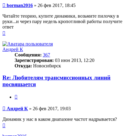
Сообщение
borman2016
»
26 фев 2017, 18:45
Читайте теорию, купите динамики, возьмите пилочку в
руки...и через пару недель кропотливой работы получите
ответ
Вернуться
к
началу
Андрей К
Сообщения:
367
Зарегистрирован:
03 июн 2013, 12:20
Откуда:
Новосибирск
Re: Любителям трансмиссионных линий
посвящается
Цитата
Сообщение
Андрей К
»
26 фев 2017, 19:03
Динамик у нас в каком диапазоне частот надрывается?
Вернуться
к
началу