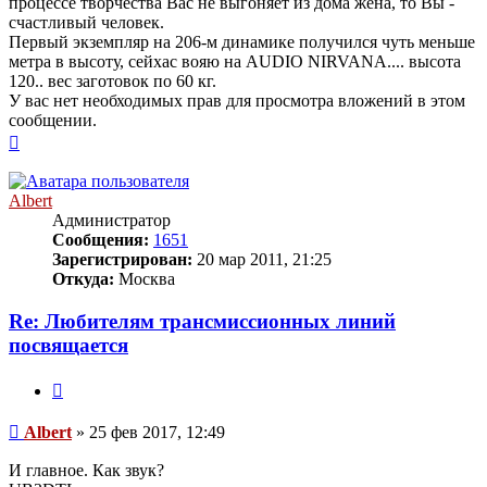
процессе творчества Вас не выгоняет из дома жена, то Вы -
счастливый человек.
Первый экземпляр на 206-м динамике получился чуть меньше
метра в высоту, сейxас вояю на AUDIO NIRVANA.... высота
120.. вес заготовок по 60 кг.
У вас нет необходимых прав для просмотра вложений в этом
сообщении.
Вернуться
к
началу
Albert
Администратор
Сообщения:
1651
Зарегистрирован:
20 мар 2011, 21:25
Откуда:
Москва
Re: Любителям трансмиссионных линий
посвящается
Цитата
Сообщение
Albert
»
25 фев 2017, 12:49
И главное. Как звук?