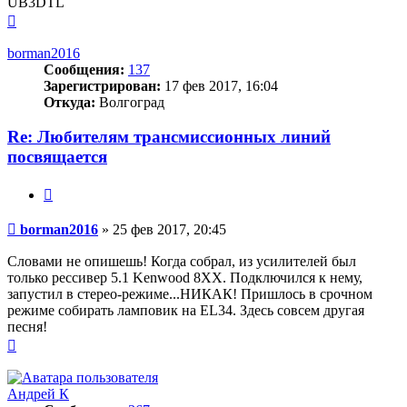
UB3DTL
Вернуться
к
началу
borman2016
Сообщения:
137
Зарегистрирован:
17 фев 2017, 16:04
Откуда:
Волгоград
Re: Любителям трансмиссионных линий
посвящается
Цитата
Сообщение
borman2016
»
25 фев 2017, 20:45
Словами не опишешь! Когда собрал, из усилителей был
только рессивер 5.1 Kenwood 8XX. Подключился к нему,
запустил в стерео-режиме...НИКАК! Пришлось в срочном
режиме собирать ламповик на EL34. Здесь совсем другая
песня!
Вернуться
к
началу
Андрей К