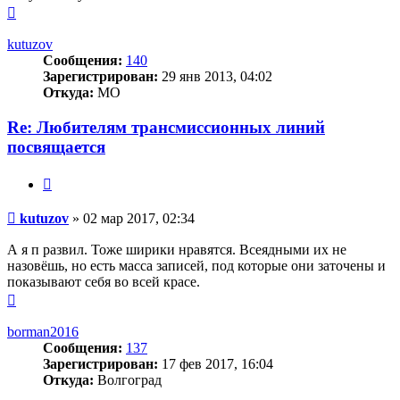
Вернуться
к
началу
kutuzov
Сообщения:
140
Зарегистрирован:
29 янв 2013, 04:02
Откуда:
МО
Re: Любителям трансмиссионных линий
посвящается
Цитата
Сообщение
kutuzov
»
02 мар 2017, 02:34
А я п развил. Тоже ширики нравятся. Всеядными их не
назовёшь, но есть масса записей, под которые они заточены и
показывают себя во всей красе.
Вернуться
к
началу
borman2016
Сообщения:
137
Зарегистрирован:
17 фев 2017, 16:04
Откуда:
Волгоград