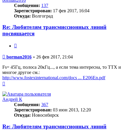
borman2016
Сообщения:
137
Зарегистрирован:
17 фев 2017, 16:04
Откуда:
Волгоград
Re: Любителям трансмиссионных линий
посвящается
Цитата
Сообщение
borman2016
»
26 фев 2017, 21:04
Fs= 45Гц, полоса 20кГц..., а если тема интересна, то ТТХ и
многое другое см.:
http://www.fostexinternational.com/docs ... E206En.pdf
Вернуться
к
началу
Андрей К
Сообщения:
367
Зарегистрирован:
03 июн 2013, 12:20
Откуда:
Новосибирск
Re: Любителям трансмиссионных линий