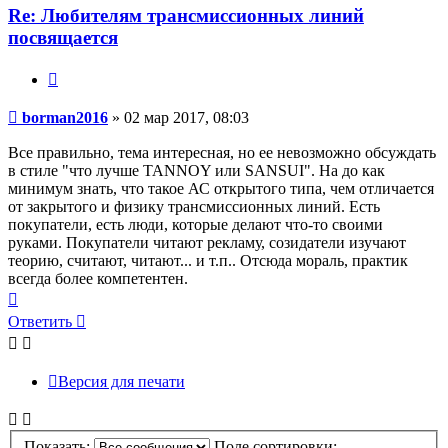
Re: Любителям трансмиссионных линий
посвящается
Цитата
Сообщение
borman2016
»
02 мар 2017, 08:03
Все правильно, тема интересная, но ее невозможно обсуждать
в стиле "что лучше TANNOY или SANSUI". На до как
минимум знать, что такое АС открытого типа, чем отличается
от закрытого и физику трансмиссионных линий. Есть
покупатели, есть люди, которые делают что-то своими
руками. Покупатели читают рекламу, созидатели изучают
теорию, считают, читают... и т.п.. Отсюда мораль, практик
всегда более компетентен.
Вернуться
к
Ответить
началу
Версия для печати
Показать:
Поле сортировки: