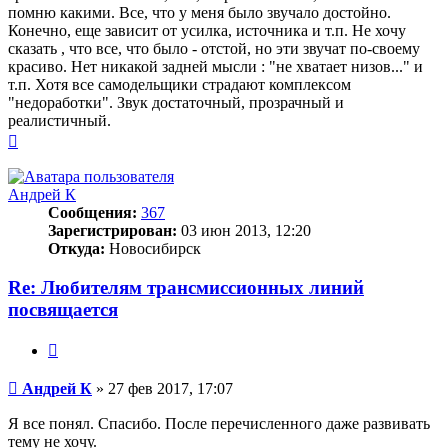
помню какими. Все, что у меня было звучало достойно.
Конечно, еще зависит от усилка, источника и т.п. Не хочу
сказать , что все, что было - отстой, но эти звучат по-своему
красиво. Нет никакой задней мысли : "не хватает низов..." и
т.п. Хотя все самодельщики страдают комплексом
"недоработки". Звук достаточный, прозрачный и
реалистичный.
Вернуться
к
началу
Андрей К
Сообщения:
367
Зарегистрирован:
03 июн 2013, 12:20
Откуда:
Новосибирск
Re: Любителям трансмиссионных линий
посвящается
Цитата
Сообщение
Андрей К
»
27 фев 2017, 17:07
Я все понял. Спасибо. После перечисленного даже развивать
тему не хочу.