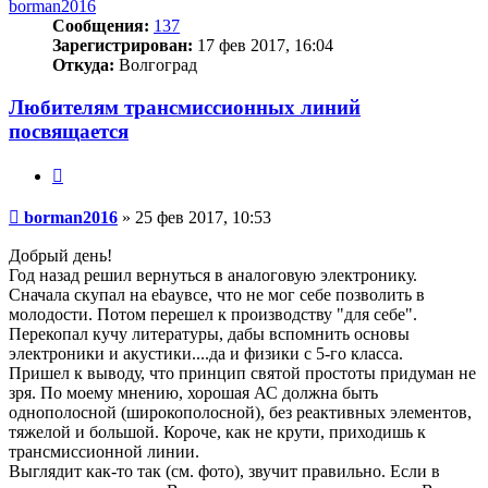
borman2016
Сообщения:
137
Зарегистрирован:
17 фев 2017, 16:04
Откуда:
Волгоград
Любителям трансмиссионных линий
посвящается
Цитата
Сообщение
borman2016
»
25 фев 2017, 10:53
Добрый день!
Год назад решил вернуться в аналоговую электронику.
Сначала скупал на ebayвсе, что не мог себе позволить в
молодости. Потом перешел к производству "для себе".
Перекопал кучу литературы, дабы вспомнить основы
электроники и акустики....да и физики с 5-го класса.
Пришел к выводу, что принцип святой простоты придуман не
зря. По моему мнению, хорошая АС должна быть
однополосной (широкополосной), без реактивных элементов,
тяжелой и большой. Короче, как не крути, приходишь к
трансмиссионной линии.
Выглядит как-то так (см. фото), звучит правильно. Если в