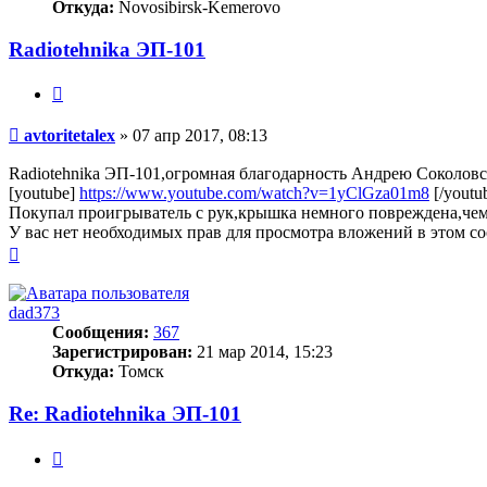
Откуда:
Novosibirsk-Kemerovo
Radiotehnika ЭП-101
Цитата
Сообщение
avtoritetalex
»
07 апр 2017, 08:13
Radiotehnika ЭП-101,огромная благодарность Андрею Соколовск
[youtube]
https://www.youtube.com/watch?v=1yClGza01m8
[/youtu
Покупал проигрыватель с рук,крышка немного повреждена,чем
У вас нет необходимых прав для просмотра вложений в этом с
Вернуться
к
началу
dad373
Сообщения:
367
Зарегистрирован:
21 мар 2014, 15:23
Откуда:
Томск
Re: Radiotehnika ЭП-101
Цитата