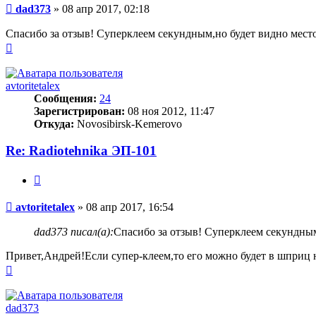
Сообщение
dad373
»
08 апр 2017, 02:18
Спасибо за отзыв! Суперклеем секундным,но будет видно место
Вернуться
к
началу
avtoritetalex
Сообщения:
24
Зарегистрирован:
08 ноя 2012, 11:47
Откуда:
Novosibirsk-Kemerovo
Re: Radiotehnika ЭП-101
Цитата
Сообщение
avtoritetalex
»
08 апр 2017, 16:54
dad373 писал(а):
Спасибо за отзыв! Суперклеем секундным
Привет,Андрей!Если супер-клеем,то его можно будет в шприц н
Вернуться
к
началу
dad373