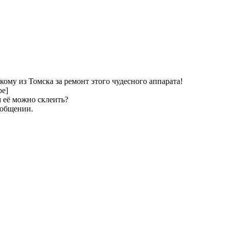
ому из Томска за ремонт этого чудесного аппарата!
be]
 её можно склеить?
ообщении.