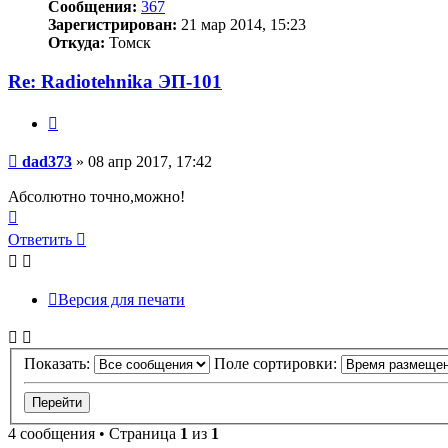
Сообщения:
367
Зарегистрирован:
21 мар 2014, 15:23
Откуда:
Томск
Re: Radiotehnika ЭП-101
Цитата
Сообщение
dad373
»
08 апр 2017, 17:42
Абсолютно точно,можно!
Вернуться
к
Ответить
началу
Версия для печати
Показать:
Поле сортировки:
4 сообщения • Страница
1
из
1