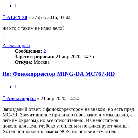
Цитата
Сообщение
ALEX 30
»
27 фев 2016, 03:44
ни кто с таким не имел дело?
Вернуться
к
началу
Александр55
Сообщения:
2
Зарегистрирован:
21 апр 2020, 14:35
Откуда:
Москва
Re: Фонокорректор MING-DA MC767-RD
Цитата
Сообщение
Александр55
»
21 апр 2020, 14:54
Запоздалый ответ: с фонокорректором не знаком, но есть пред
MC-7R. Звучит вполне прилично (прозрачно и музыкально, с
легким окрасом), но все относительно. Из недостатков -
цоколи для ламп глубоко утоплены и не фиксируют лампы.
Хотел попробовать лампы NOS, но оставил эту затею.
Вернуться