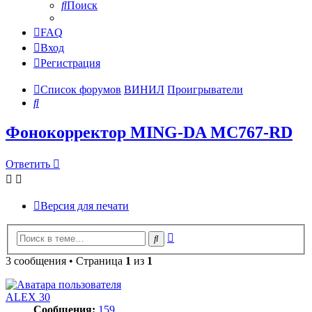
Поиск
FAQ
Вход
Регистрация
Список форумов
ВИНИЛ
Проигрыватели
Поиск
Фонокорректор MING-DA MC767-RD
Ответить
Версия для печати
Расширенный
Поиск
поиск
3 сообщения • Страница
1
из
1
ALEX 30
Сообщения:
159