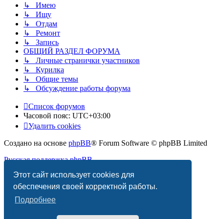
↳ Имею
↳ Ищу
↳ Отдам
↳ Ремонт
↳ Запись
ОБЩИЙ РАЗДЕЛ ФОРУМА
↳ Личные странички участников
↳ Курилка
↳ Общие темы
↳ Обсуждение работы форума
Список форумов
Часовой пояс:
UTC+03:00
Удалить cookies
Создано на основе
phpBB
® Forum Software © phpBB Limited
Русская поддержка phpBB
Этот сайт использует cookies для
Конфиденциальность
|
Правила
обеспечения своей корректной работы.
Подробнее