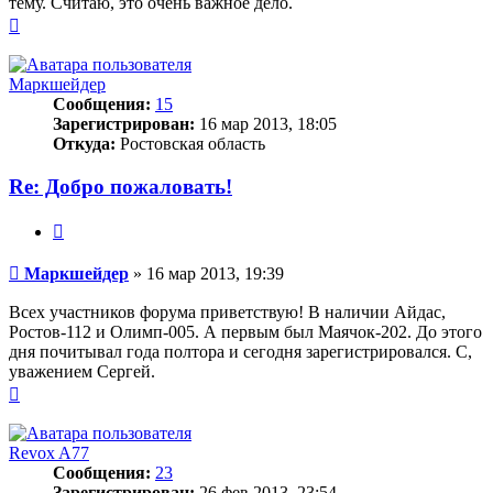
тему. Считаю, это очень важное дело.
Вернуться
к
началу
Маркшейдер
Сообщения:
15
Зарегистрирован:
16 мар 2013, 18:05
Откуда:
Ростовская область
Re: Добро пожаловать!
Цитата
Сообщение
Маркшейдер
»
16 мар 2013, 19:39
Всех участников форума приветствую! В наличии Айдас,
Ростов-112 и Олимп-005. А первым был Маячок-202. До этого
дня почитывал года полтора и сегодня зарегистрировался. С,
уважением Сергей.
Вернуться
к
началу
Revox A77
Сообщения:
23
Зарегистрирован:
26 фев 2013, 23:54