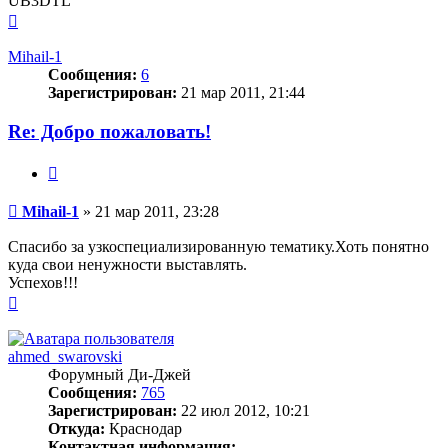
UB3DTL
Вернуться
к
началу
Mihail-1
Сообщения:
6
Зарегистрирован:
21 мар 2011, 21:44
Re: Добро пожаловать!
Цитата
Сообщение
Mihail-1
»
21 мар 2011, 23:28
Спасибо за узкоспециализированную тематику.Хоть понятно
куда свои ненужности выставлять.
Успехов!!!
Вернуться
к
началу
ahmed_swarovski
Форумный Ди-Джей
Сообщения:
765
Зарегистрирован:
22 июл 2012, 10:21
Откуда:
Краснодар
Контактная информация: