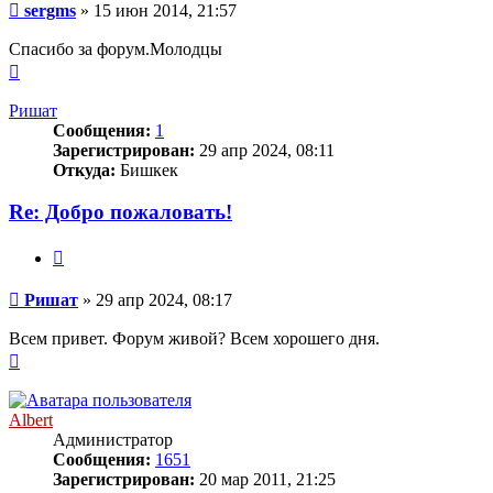
Сообщение
sergms
»
15 июн 2014, 21:57
Спасибо за форум.Молодцы
Вернуться
к
началу
Ришат
Сообщения:
1
Зарегистрирован:
29 апр 2024, 08:11
Откуда:
Бишкек
Re: Добро пожаловать!
Цитата
Сообщение
Ришат
»
29 апр 2024, 08:17
Всем привет. Форум живой? Всем хорошего дня.
Вернуться
к
началу
Albert
Администратор
Сообщения:
1651
Зарегистрирован:
20 мар 2011, 21:25