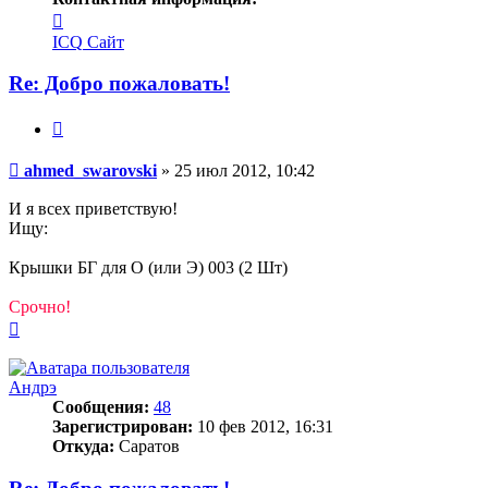
Контактная
информация
ICQ
Сайт
пользователя
ahmed_swarovski
Re: Добро пожаловать!
Цитата
Сообщение
ahmed_swarovski
»
25 июл 2012, 10:42
И я всех приветствую!
Ищу:
Крышки БГ для О (или Э) 003 (2 Шт)
Срочно!
Вернуться
к
началу
Андрэ
Сообщения:
48
Зарегистрирован:
10 фев 2012, 16:31
Откуда:
Саратов