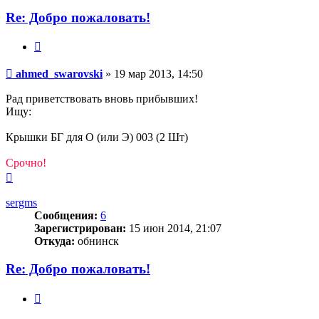
ahmed_swarovski
Re: Добро пожаловать!
Цитата
Сообщение
ahmed_swarovski
»
19 мар 2013, 14:50
Рад приветствовать вновь прибывших!
Ищу:
Крышки БГ для О (или Э) 003 (2 Шт)
Срочно!
Вернуться
к
началу
sergms
Сообщения:
6
Зарегистрирован:
15 июн 2014, 21:07
Откуда:
обнинск
Re: Добро пожаловать!
Цитата