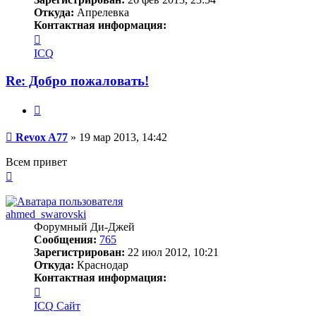
Откуда:
Апрелевка
Контактная информация:
Контактная
информация
ICQ
пользователя
Revox
Re: Добро пожаловать!
A77
Цитата
Сообщение
Revox A77
»
19 мар 2013, 14:42
Всем привет
Вернуться
к
началу
ahmed_swarovski
Форумный Ди-Джей
Сообщения:
765
Зарегистрирован:
22 июл 2012, 10:21
Откуда:
Краснодар
Контактная информация:
Контактная
информация
ICQ
Сайт
пользователя