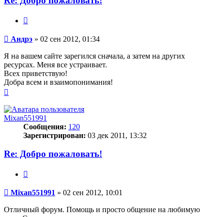
Re: Добро пожаловать!
Цитата
Сообщение
Андрэ
»
02 сен 2012, 01:34
Я на вашем сайте зарегился сначала, а затем на других
ресурсах. Меня все устраивает.
Всех приветствую!
Добра всем и взаимопонимания!
Вернуться
к
началу
Mixan551991
Сообщения:
120
Зарегистрирован:
03 дек 2011, 13:32
Re: Добро пожаловать!
Цитата
Сообщение
Mixan551991
»
02 сен 2012, 10:01
Отличный форум. Помощь и просто общение на любимую