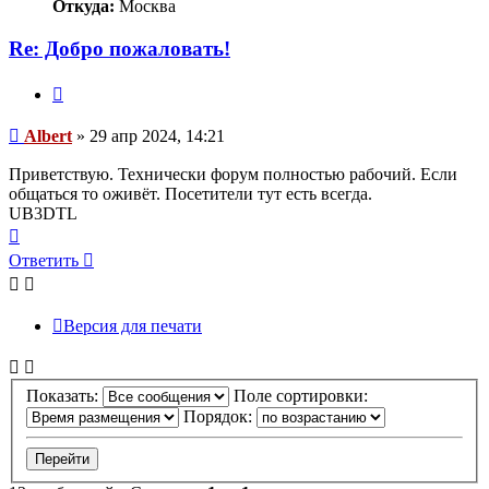
Откуда:
Москва
Re: Добро пожаловать!
Цитата
Сообщение
Albert
»
29 апр 2024, 14:21
Приветствую. Технически форум полностью рабочий. Если
общаться то оживёт. Посетители тут есть всегда.
UB3DTL
Вернуться
к
Ответить
началу
Версия для печати
Показать:
Поле сортировки:
Порядок: