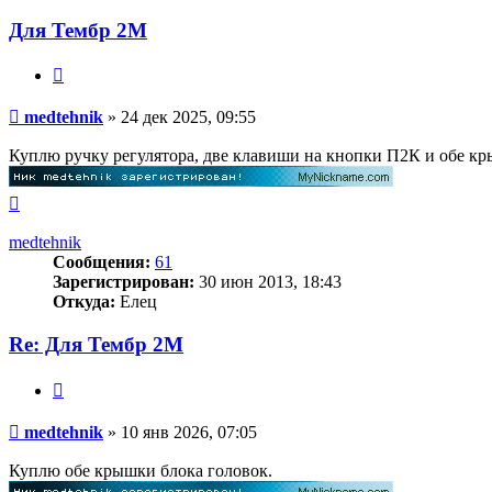
Для Тембр 2М
Цитата
Сообщение
medtehnik
»
24 дек 2025, 09:55
Куплю ручку регулятора, две клавиши на кнопки П2К и обе кр
Вернуться
к
началу
medtehnik
Сообщения:
61
Зарегистрирован:
30 июн 2013, 18:43
Откуда:
Елец
Re: Для Тембр 2М
Цитата
Сообщение
medtehnik
»
10 янв 2026, 07:05
Куплю обе крышки блока головок.