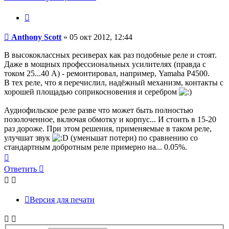
Цитата
Сообщение
Anthony Scott
»
05 окт 2012, 12:44
В высококлассных ресиверах как раз подобные реле и стоят.
Даже в мощных профессиональных усилителях (правда с
током 25...40 А) - ремонтировал, например, Yamaha P4500.
В тех реле, что я перечислил, надёжный механизм, контакты с
хорошей площадью соприкосновения и серебром
Аудиофильское реле разве что может быть полностью
позолоченное, включая обмотку и корпус... И стоить в 15-20
раз дороже. При этом решения, применяемые в таком реле,
улучшат звук
(уменьшат потери) по сравнению со
стандартным добротным реле примерно на... 0.05%.
Вернуться
к
Ответить
началу
Версия для печати