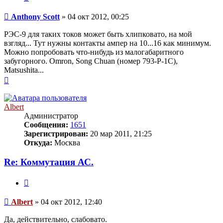
Сообщение
Anthony Scott
»
04 окт 2012, 00:25
РЭС-9 для таких токов может быть хлипковато, на мой
взгляд... Тут нужны контакты ампер на 10...16 как минимум.
Можно попробовать что-нибудь из малогабаритного
забугорного. Omron, Song Chuan (номер 793-P-1C),
Matsushita...
Вернуться
к
началу
Albert
Администратор
Сообщения:
1651
Зарегистрирован:
20 мар 2011, 21:25
Откуда:
Москва
Re: Коммутация АС.
Цитата
Сообщение
Albert
»
04 окт 2012, 12:40
Да, действительно, слабовато.