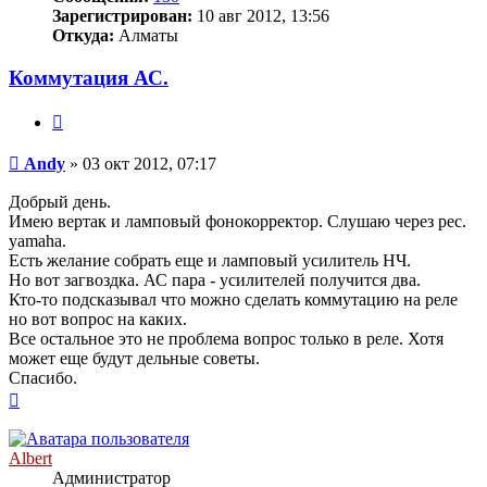
Зарегистрирован:
10 авг 2012, 13:56
Откуда:
Алматы
Коммутация АС.
Цитата
Сообщение
Andy
»
03 окт 2012, 07:17
Добрый день.
Имею вертак и ламповый фонокорректор. Слушаю через рес.
yamaha.
Есть желание собрать еще и ламповый усилитель НЧ.
Но вот загвоздка. АС пара - усилителей получится два.
Кто-то подсказывал что можно сделать коммутацию на реле
но вот вопрос на каких.
Все остальное это не проблема вопрос только в реле. Хотя
может еще будут дельные советы.
Спасибо.
Вернуться
к
началу
Albert
Администратор