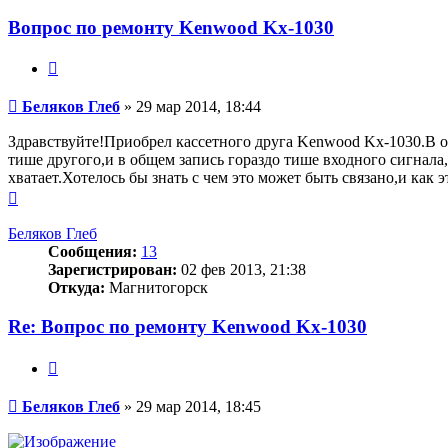
Вопрос по ремонту Kenwood Kx-1030
Цитата
Сообщение
Беляков Глеб
»
29 мар 2014, 18:44
Здравствуйте!Приобрел кассетного друга Kenwood Kx-1030.В о
тише другого,и в общем запись гораздо тише входного сигнала,
хватает.Хотелось бы знать с чем это может быть связано,и как э
Вернуться
к
началу
Беляков Глеб
Сообщения:
13
Зарегистрирован:
02 фев 2013, 21:38
Откуда:
Магнитогорск
Re: Вопрос по ремонту Kenwood Kx-1030
Цитата
Сообщение
Беляков Глеб
»
29 мар 2014, 18:45