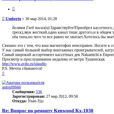
Цитата
Сообщение
Umberto
»
30 мар 2014, 01:28
Беляков Глеб писал(а):
Здравствуйте!Приобрел кассетного 
треск),звук жесткий,один канал тише другого,и в общем 
оба типа,но чего то все равно не хватает.Хотелось бы знат
Связано это с тем, что ваш магнитофон неисправен. Несите к с
У нас самый большой выбор винтажных проигрывателей, кату
Самый широкий ассортимент кассетных дек Nakamichi в Европ
Просмотр и прослушивание недалеко от метро Тушинская.
http://www.avito.ru/ulaudio
P.S. Мечты сбываются!
Вернуться
к
началу
antonfff666
Сообщения:
536
Зарегистрирован:
27 мар 2012, 09:58
Откуда:
Улан-Удэ
Re: Вопрос по ремонту Kenwood Kx-1030