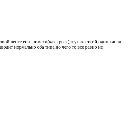
вой ленте есть помехи(как треск),звук жесткий,один канал
водит нормально оба типа,но чего то все равно не