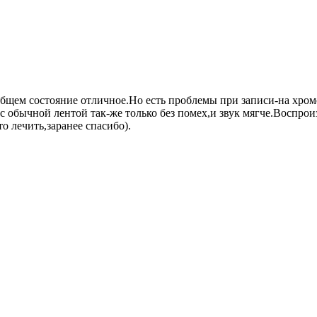
бщем состояние отличное.Но есть проблемы при записи-на хромо
с обычной лентой так-же только без помех,и звук мягче.Воспроиз
то лечить,заранее спасибо).