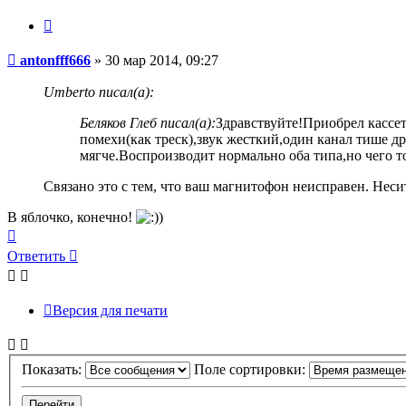
Цитата
Сообщение
antonfff666
»
30 мар 2014, 09:27
Umberto писал(а):
Беляков Глеб писал(а):
Здравствуйте!Приобрел кассе
помехи(как треск),звук жесткий,один канал тише др
мягче.Воспроизводит нормально оба типа,но чего то 
Связано это с тем, что ваш магнитофон неисправен. Неси
В яблочко, конечно!
Вернуться
к
Ответить
началу
Версия для печати
Показать:
Поле сортировки: