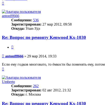
Вернуться
к
началу
antonfff666
Сообщения:
536
Зарегистрирован:
27 мар 2012, 09:58
Откуда:
Улан-Удэ
Re: Вопрос по ремонту Kenwood Kx-1030
Цитата
Сообщение
antonfff666
»
29 мар 2014, 19:33
Если ему годков многовато, то ёмкости бы поменять ему, потом
Вернуться
к
началу
Umberto
Сообщения:
262
Зарегистрирован:
02 авг 2012, 21:32
Откуда:
г. Москва
Re: Вопрос по ремонту Kenwood Kx-1030