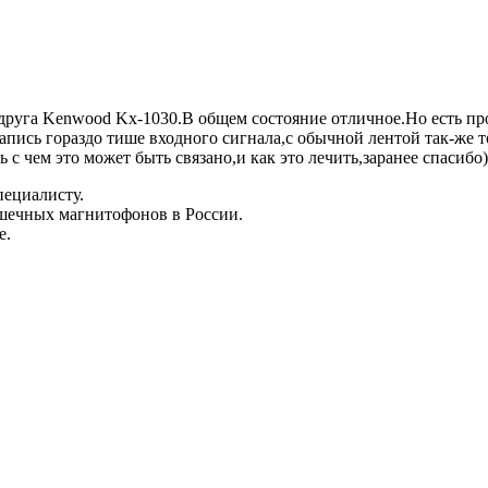
друга Kenwood Kx-1030.В общем состояние отличное.Но есть пр
запись гораздо тише входного сигнала,с обычной лентой так-же 
ь с чем это может быть связано,и как это лечить,заранее спасибо)
пециалисту.
шечных магнитофонов в России.
е.