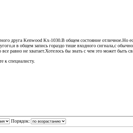
тного друга Kenwood Kx-1030.В общем состояние отличное.Но ес
угого,и в общем запись гораздо тише входного сигнала,с обычной
все равно не хватает.Хотелось бы знать с чем это может быть свя
те к специалисту.
Порядок: