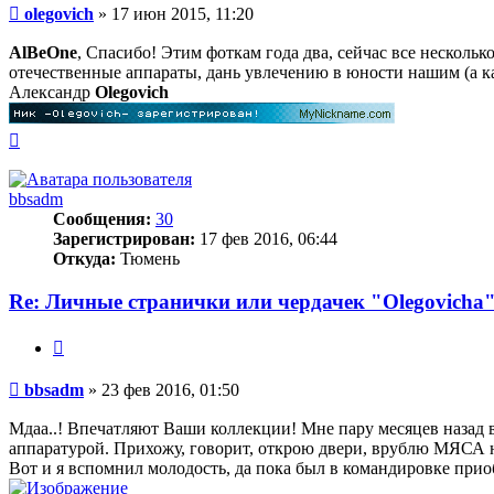
Сообщение
olegovich
»
17 июн 2015, 11:20
AlBeOne
, Спасибо! Этим фоткам года два, сейчас все несколь
отечественные аппараты, дань увлечению в юности нашим (а 
Александр
Olegovich
Вернуться
к
началу
bbsadm
Сообщения:
30
Зарегистрирован:
17 фев 2016, 06:44
Откуда:
Тюмень
Re: Личные странички или чердачек "Olegovicha
Цитата
Сообщение
bbsadm
»
23 фев 2016, 01:50
Мдаа..! Впечатляют Ваши коллекции! Мне пару месяцев назад 
аппаратурой. Прихожу, говорит, открою двери, врублю МЯСА на
Вот и я вспомнил молодость, да пока был в командировке прио