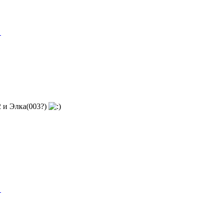
"
2 и Элка(003?)
"