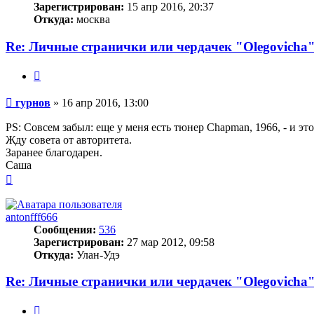
Зарегистрирован:
15 апр 2016, 20:37
Откуда:
москва
Re: Личные странички или чердачек "Olegovicha
Цитата
Сообщение
гурнов
»
16 апр 2016, 13:00
PS: Совсем забыл: еще у меня есть тюнер Chapman, 1966, - и э
Жду совета от авторитета.
Заранее благодарен.
Саша
Вернуться
к
началу
antonfff666
Сообщения:
536
Зарегистрирован:
27 мар 2012, 09:58
Откуда:
Улан-Удэ
Re: Личные странички или чердачек "Olegovicha
Цитата