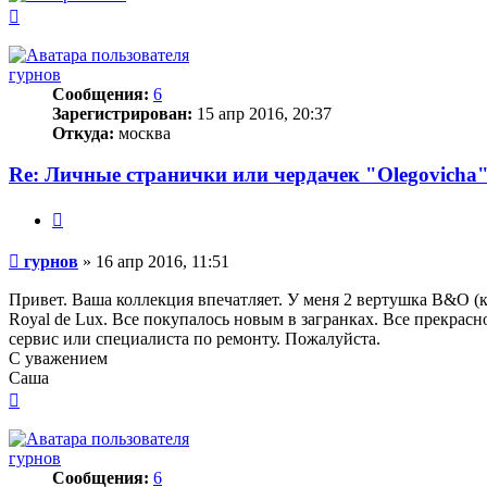
Вернуться
к
началу
гурнов
Сообщения:
6
Зарегистрирован:
15 апр 2016, 20:37
Откуда:
москва
Re: Личные странички или чердачек "Olegovicha
Цитата
Сообщение
гурнов
»
16 апр 2016, 11:51
Привет. Ваша коллекция впечатляет. У меня 2 вертушка B&O (
Royal de Lux. Все покупалось новым в загранках. Все прекрасно
сервис или специалиста по ремонту. Пожалуйста.
С уважением
Саша
Вернуться
к
началу
гурнов
Сообщения:
6