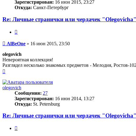
Зарегистрирован:
16 июн 2015, 23:27
Откуда:
Санкт-Петербург
Re: Личные странички или чердачек "Olegovicha
Цитата
Сообщение
AlBeOne
»
16 июн 2015, 23:50
olegovich
Невероятная коллекция!
Разглядел несколько знакомых предметов - Мелодия, Ростов-10
Вернуться
к
началу
olegovich
Сообщения:
27
Зарегистрирован:
16 июн 2014, 13:27
Откуда:
St. Petersburg
Re: Личные странички или чердачек "Olegovicha
Цитата