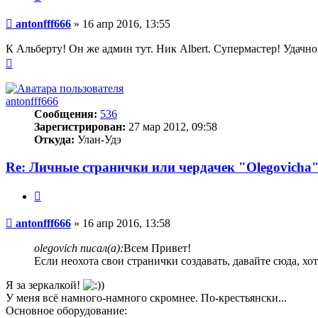
Сообщение
antonfff666
»
16 апр 2016, 13:55
К Альберту! Он же админ тут. Ник Albert. Супермастер! Удачно
Вернуться
к
началу
antonfff666
Сообщения:
536
Зарегистрирован:
27 мар 2012, 09:58
Откуда:
Улан-Удэ
Re: Личные странички или чердачек "Olegovicha
Цитата
Сообщение
antonfff666
»
16 апр 2016, 13:58
olegovich писал(а):
Всем Привет!
Если неохота свои странички создавать, давайте сюда, хот
Я за зеркалкой!
У меня всё намного-намного скромнее. По-крестьянски...
Основное оборудование: