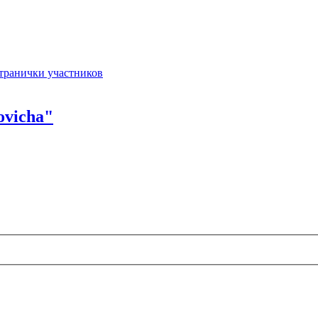
транички участников
ovicha"