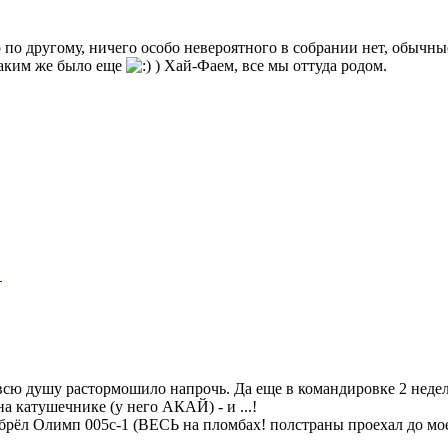
ко по другому, ничего особо невероятного в собрании нет, обыч
каким же было еще
) Хай-Фаем, все мы оттуда родом.
"
всю душу растормошило напрочь. Да еще в командировке 2 недел
 катушечнике (у него АКАЙ) - и ...!
брёл Олимп 005с-1 (ВЕСЬ на пломбах! полстраны проехал до мое