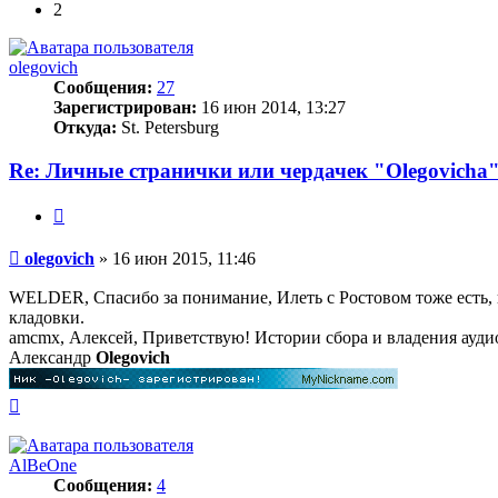
2
olegovich
Сообщения:
27
Зарегистрирован:
16 июн 2014, 13:27
Откуда:
St. Petersburg
Re: Личные странички или чердачек "Olegovicha
Цитата
Сообщение
olegovich
»
16 июн 2015, 11:46
WELDER, Спасибо за понимание, Илеть с Ростовом тоже есть, п
кладовки.
amcmx, Алексей, Приветствую! Истории сбора и владения аудио
Александр
Olegovich
Вернуться
к
началу
AlBeOne
Сообщения:
4