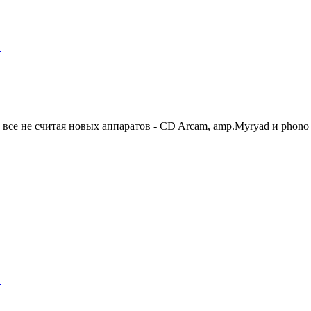
"
то все не считая новых аппаратов - CD Arcam, amp.Myryad и phon
"