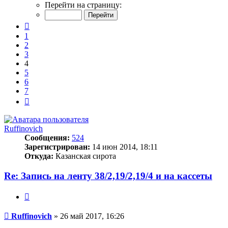
4
Перейти на страницу:
из
7
Пред.
1
2
3
4
5
6
7
След.
Ruffinovich
Сообщения:
524
Зарегистрирован:
14 июн 2014, 18:11
Откуда:
Казанская сирота
Re: Запись на ленту 38/2,19/2,19/4 и на кассеты
Цитата
Сообщение
Ruffinovich
»
26 май 2017, 16:26