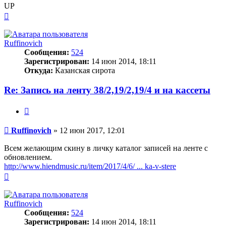
UP
Вернуться
к
началу
Ruffinovich
Сообщения:
524
Зарегистрирован:
14 июн 2014, 18:11
Откуда:
Казанская сирота
Re: Запись на ленту 38/2,19/2,19/4 и на кассеты
Цитата
Сообщение
Ruffinovich
»
12 июн 2017, 12:01
Всем желающим скину в личку каталог записей на ленте с
обновлением.
http://www.hiendmusic.ru/item/2017/4/6/ ... ka-v-stere
Вернуться
к
началу
Ruffinovich
Сообщения:
524
Зарегистрирован:
14 июн 2014, 18:11