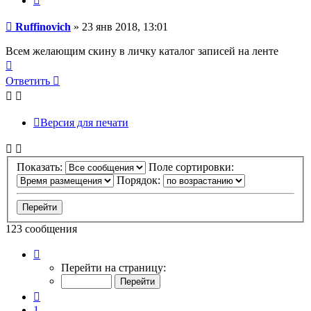
Сообщение
Ruffinovich
»
23 янв 2018, 13:01
Всем желающим скину в личку каталог записей на ленте
Вернуться
к
Ответить
началу
Версия для печати
Показать:
Поле сортировки:
Порядок:
123 сообщения
Страница
4
Перейти на страницу:
из
7
Пред.
1