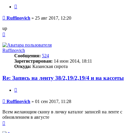
Цитата
Сообщение
Ruffinovich
»
25 авг 2017, 12:20
up
Вернуться
к
началу
Ruffinovich
Сообщения:
524
Зарегистрирован:
14 июн 2014, 18:11
Откуда:
Казанская сирота
Re: Запись на ленту 38/2,19/2,19/4 и на кассеты
Цитата
Сообщение
Ruffinovich
»
01 сен 2017, 11:28
Всем желающим скину в личку каталог записей на ленте с
обновлением в августе
Вернуться
к
началу