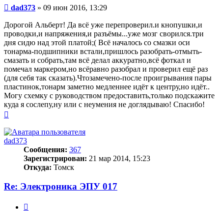
Сообщение
dad373
»
09 июн 2016, 13:29
Дорогой Альберт! Да всё уже перепроверил.и кнопушки,и
проводки,и напряжения,и разъёмы...уже мозг сворился.три
дня сидю над этой платой;( Всё началось со смазки оси
тонарма-подшипники встали,пришлось разобрать-отмыть-
смазать и собрать,там всё делал аккуратно,всё фоткал и
помечал маркером,но всёравно разобрал и проверил ещё раз
(для себя так сказать).Чтозамечено-после проигрывания пары
пластинок,тонарм заметно медленнее идёт к центру,но идёт..
Могу схемку с руководством предоставить,только подскажите
куда я сослепу,ну или с неумения не доглядываю! Спасибо!
Вернуться
к
началу
dad373
Сообщения:
367
Зарегистрирован:
21 мар 2014, 15:23
Откуда:
Томск
Re: Электроника ЭПУ 017
Цитата