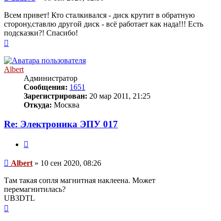
Всем привет! Кто сталкивался - диск крутит в обратную
сторону,ставлю другой диск - всё работает как нада!!! Есть
подсказки?! Спасибо!
Вернуться
к
началу
Albert
Администратор
Сообщения:
1651
Зарегистрирован:
20 мар 2011, 21:25
Откуда:
Москва
Re: Электроника ЭПУ 017
Цитата
Сообщение
Albert
»
10 сен 2020, 08:26
Там такая сопля магнитная наклеена. Может
перемагнитилась?
UB3DTL
Вернуться
к