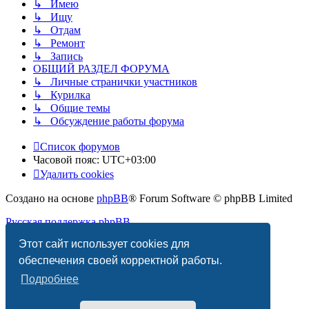
↳ Имею
↳ Ищу
↳ Отдам
↳ Ремонт
↳ Запись
ОБЩИЙ РАЗДЕЛ ФОРУМА
↳ Личные странички участников
↳ Курилка
↳ Общие темы
↳ Обсуждение работы форума
Список форумов
Часовой пояс:
UTC+03:00
Удалить cookies
Создано на основе
phpBB
® Forum Software © phpBB Limited
Русская поддержка phpBB
Этот сайт использует cookies для
Конфиденциальность
|
Правила
обеспечения своей корректной работы.
Подробнее