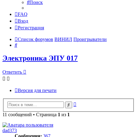
Поиск
FAQ
Вход
Регистрация
Список форумов
ВИНИЛ
Проигрыватели
Поиск
Электроника ЭПУ 017
Ответить
Версия для печати
Расширенный
Поиск
поиск
11 сообщений • Страница
1
из
1
dad373
Сообщения:
367