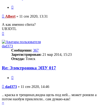
Цитата
Сообщение
Albert
»
11 сен 2020, 13:31
А как именно сбита?
UB3DTL
Вернуться
к
началу
dad373
Сообщения:
367
Зарегистрирован:
21 мар 2014, 15:23
Откуда:
Томск
Re: Электроника ЭПУ 017
Цитата
Сообщение
dad373
»
11 сен 2020, 14:46
.. краска в трещинах,видна щель под ней... может роняли а
потом наобум приклеили.. сам думаю-как!
Вернуться