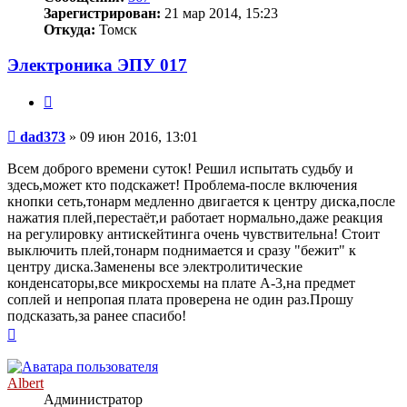
Зарегистрирован:
21 мар 2014, 15:23
Откуда:
Томск
Электроника ЭПУ 017
Цитата
Сообщение
dad373
»
09 июн 2016, 13:01
Всем доброго времени суток! Решил испытать судьбу и
здесь,может кто подскажет! Проблема-после включения
кнопки сеть,тонарм медленно двигается к центру диска,после
нажатия плей,перестаёт,и работает нормально,даже реакция
на регулировку антискейтинга очень чувствительна! Стоит
выключить плей,тонарм поднимается и сразу "бежит" к
центру диска.Заменены все электролитические
конденсаторы,все микросхемы на плате А-3,на предмет
соплей и непропая плата проверена не один раз.Прошу
подсказать,за ранее спасибо!
Вернуться
к
началу
Albert
Администратор