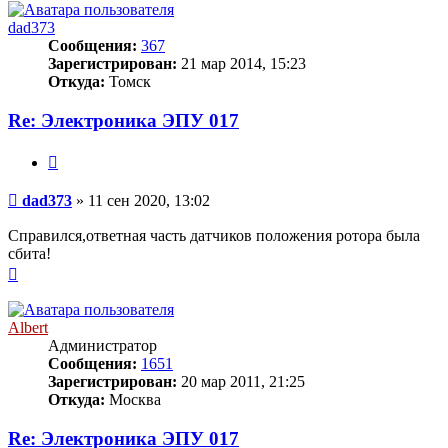
началу
dad373
Сообщения:
367
Зарегистрирован:
21 мар 2014, 15:23
Откуда:
Томск
Re: Электроника ЭПУ 017
Цитата
Сообщение
dad373
»
11 сен 2020, 13:02
Справился,ответная часть датчиков положения ротора была
сбита!
Вернуться
к
началу
Albert
Администратор
Сообщения:
1651
Зарегистрирован:
20 мар 2011, 21:25
Откуда:
Москва
Re: Электроника ЭПУ 017