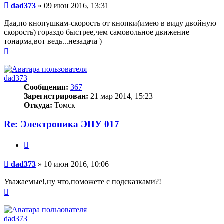
Сообщение
dad373
»
09 июн 2016, 13:31
Даа,по кнопушкам-скорость от кнопки(имею в виду двойную
скорость) гораздо быстрее,чем самовольное движение
тонарма,вот ведь...незадача )
Вернуться
к
началу
dad373
Сообщения:
367
Зарегистрирован:
21 мар 2014, 15:23
Откуда:
Томск
Re: Электроника ЭПУ 017
Цитата
Сообщение
dad373
»
10 июн 2016, 10:06
Уважаемые!,ну что,поможете с подсказками?!
Вернуться
к
началу
dad373