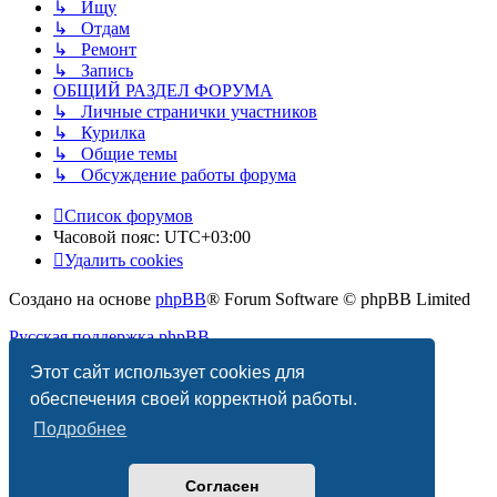
↳ Ищу
↳ Отдам
↳ Ремонт
↳ Запись
ОБЩИЙ РАЗДЕЛ ФОРУМА
↳ Личные странички участников
↳ Курилка
↳ Общие темы
↳ Обсуждение работы форума
Список форумов
Часовой пояс:
UTC+03:00
Удалить cookies
Создано на основе
phpBB
® Forum Software © phpBB Limited
Русская поддержка phpBB
Этот сайт использует cookies для
Конфиденциальность
|
Правила
обеспечения своей корректной работы.
Подробнее
Согласен