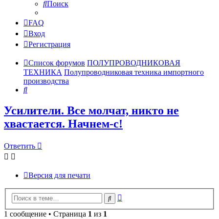
Поиск
FAQ
Вход
Регистрация
Список форумов
ПОЛУПРОВОДНИКОВАЯ
ТЕХНИКА
Полупроводниковая техника импортного
производства
Поиск
Усилители. Все молчат, никто не
хвастается. Начнем-с!
Ответить
Версия для печати
Расширенный
Поиск
поиск
1 сообщение • Страница
1
из
1