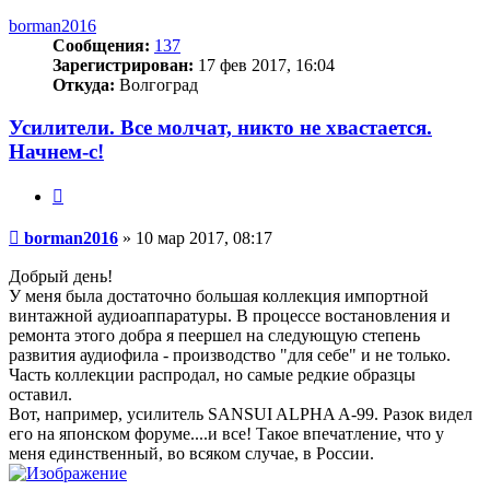
borman2016
Сообщения:
137
Зарегистрирован:
17 фев 2017, 16:04
Откуда:
Волгоград
Усилители. Все молчат, никто не хвастается.
Начнем-с!
Цитата
Сообщение
borman2016
»
10 мар 2017, 08:17
Добрый день!
У меня была достаточно большая коллекция импортной
винтажной аудиоаппаратуры. В процессе востановления и
ремонта этого добра я пеершел на следующую степень
развития аудиофила - производство "для себе" и не только.
Часть коллекции распродал, но самые редкие образцы
оставил.
Вот, например, усилитель SANSUI ALPHA A-99. Разок видел
его на японском форуме....и все! Такое впечатление, что у
меня единственный, во всяком случае, в России.