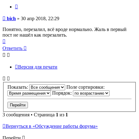
Цитата
Сообщение
bich
»
30 апр 2018, 22:29
Понятно, перезалил, всё вроде нормально. Жаль в первый
пост не нашёл как перезалить.
Вернуться
к
Ответить
началу
Версия для печати
Показать:
Поле сортировки:
Порядок:
3 сообщения • Страница
1
из
1
Вернуться в «Обсуждение работы форума»
Перейти