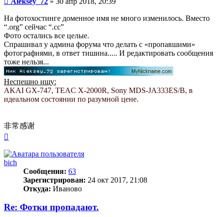
Aleksey_72
»
30 апр 2018, 20:39
На фотохостинге доменное имя не много изменилось. Вместо
“.org” сейчас “.сс”
Фото остались все целые.
Спрашивал у админа форума что делать с «пропавшими»
фотографиями, в ответ тишина..... И редактировать сообщения
тоже нельзя...
Неспешно ищу:
AKAI GX-747, TEAC X-2000R, Sony MDS-JA333ES/B, в
идеальном состоянии по разумной цене.
非常感谢
Вернуться
к
началу
bich
Сообщения:
63
Зарегистрирован:
24 окт 2017, 21:08
Откуда:
Иваново
Re: Фотки пропадают.