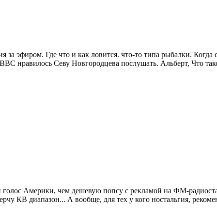
я за эфиром. Где что и как ловится. что-то типа рыбалки. Когда 
а ВВС нравилось Севу Новгородцева послушать. Альберт, Что та
 голос Америки, чем дешевую попсу с рекламой на ФМ-радиостан
ерчу КВ диапазон... А вообще, для тех у кого ностальгия, реком