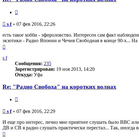
Цитата
Сообщение
s f
»
07 фев 2016, 22:26
есть такое хобби - эфироловство. Интересен сам факт наблюдени
экзотики - Радио Японии и Чечня Свободная в конце 90-х... Н
Вернуться
к
началу
s f
Сообщения:
235
Зарегистрирован:
19 ноя 2013, 14:20
Откуда:
Уфа
Re: "Радио Свобода" на коротких волнах
Цитата
Сообщение
s f
»
07 фев 2016, 22:29
И еще про интерес, лично мне приятнее слушать было ВВС или
ДВ и СВ я радио слушать практически перестал... Так, иногда в
Вернуться
к