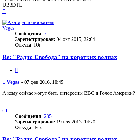
UB3DTL
Вернуться
к
началу
Vegas
Сообщения:
7
Зарегистрирован:
04 окт 2015, 22:04
Откуда:
Юг
Re: "Радио Свобода" на коротких волнах
Цитата
Сообщение
Vegas
»
07 фев 2016, 18:45
А кому сейчас могут быть интересны BBC и Голос Америки?
Вернуться
к
началу
s f
Сообщения:
235
Зарегистрирован:
19 ноя 2013, 14:20
Откуда:
Уфа
Re: "Радио Свобода" на коротких волнах