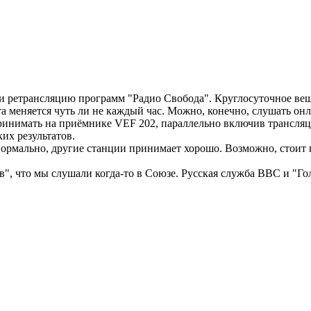
и ретрансляцию программ "Радио Свобода". Круглосуточное вещ
 меняется чуть ли не каждый час. Можно, конечно, слушать онлай
принимать на приёмнике VEF 202, параллельно включив трансляци
их результатов.
 нормально, другие станции принимает хорошо. Возможно, стоит
ов", что мы слушали когда-то в Союзе. Русская служба BBC и "