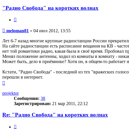
"Радио Свобода" на коротких волнах
Цитата
Сообщение
meloman81
»
04 июл 2012, 13:55
Лет 6-7 назад многие крупные радиостанции России прекратил
На сайте радиостанции есть расписание вещания на КВ - частота
нет той романтики радио, какая была в своё время. Пробовал 
Менял положение антенны, ходил из комнаты в комнату - никак
Может быть, дело в приёмнике? Хотя он, в общем-то работает
Кстати, "Радио Свобода" - последний из тех "вражеских голос
перешли в интернет.
Вернуться
к
началу
projektor
Сообщения:
38
Зарегистрирован:
21 мар 2011, 22:12
Re: "Радио Свобода" на коротких волнах
Цитата