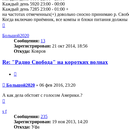
Каждый день 5920 23:00 - 00:00
Каждый день 7285 23:00 - 01:00 +
на частотах отмеченных(+) довольно сносно принимаю р. Сво
Когда включаю приёмник, все компы и блоки питания должны 
Вернуться
к
началу
Большой2020
Сообщения:
13
Зарегистрирован:
21 окт 2014, 18:56
Откуда:
Ковров
Re: "Радио Свобода" на коротких волнах
Цитата
Сообщение
Большой2020
»
06 фев 2016, 23:20
А как дела обстоят с голосом Америки.?
Вернуться
к
началу
s f
Сообщения:
235
Зарегистрирован:
19 ноя 2013, 14:20
Откуда:
Уфа