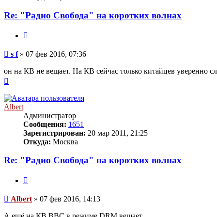
Re: "Радио Свобода" на коротких волнах
Цитата
Сообщение
s f
»
07 фев 2016, 07:36
он на КВ не вещает. На КВ сейчас только китайцев уверенно с
Вернуться
к
началу
Albert
Администратор
Сообщения:
1651
Зарегистрирован:
20 мар 2011, 21:25
Откуда:
Москва
Re: "Радио Свобода" на коротких волнах
Цитата
Сообщение
Albert
»
07 фев 2016, 14:13
А ещё на КВ BBC в режиме DRM вещает.