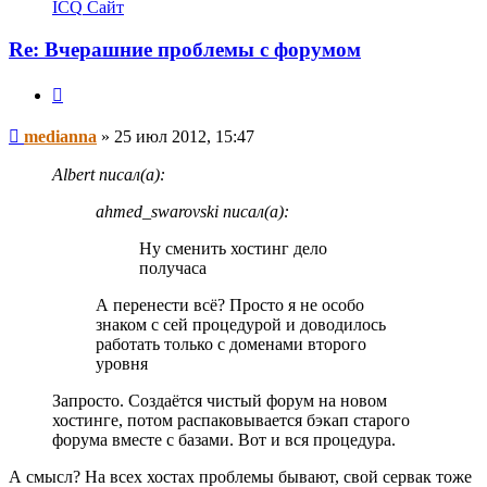
информация
ICQ
Сайт
пользователя
medianna
Re: Вчерашние проблемы с форумом
Цитата
Сообщение
medianna
»
25 июл 2012, 15:47
Albert писал(а):
ahmed_swarovski писал(а):
Ну сменить хостинг дело
получаса
А перенести всё? Просто я не особо
знаком с сей процедурой и доводилось
работать только с доменами второго
уровня
Запросто. Создаётся чистый форум на новом
хостинге, потом распаковывается бэкап старого
форума вместе с базами. Вот и вся процедура.
А смысл? На всех хостах проблемы бывают, свой сервак тоже