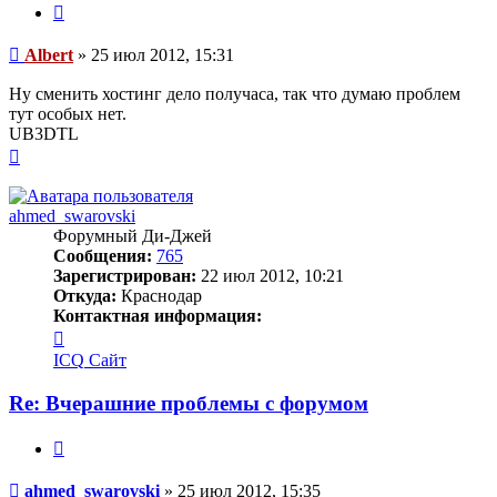
Цитата
Сообщение
Albert
»
25 июл 2012, 15:31
Ну сменить хостинг дело получаса, так что думаю проблем
тут особых нет.
UB3DTL
Вернуться
к
началу
ahmed_swarovski
Форумный Ди-Джей
Сообщения:
765
Зарегистрирован:
22 июл 2012, 10:21
Откуда:
Краснодар
Контактная информация:
Контактная
информация
ICQ
Сайт
пользователя
ahmed_swarovski
Re: Вчерашние проблемы с форумом
Цитата
Сообщение
ahmed_swarovski
»
25 июл 2012, 15:35