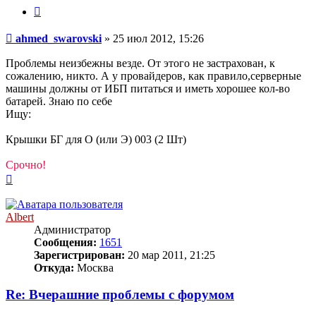
Цитата
Сообщение
ahmed_swarovski
»
25 июл 2012, 15:26
Проблемы неизбежны везде. От этого не застрахован, к
сожалению, никто. А у провайдеров, как правило,серверные
машины должны от ИБП питаться и иметь хорошее кол-во
батарей. Знаю по себе
Ищу:
Крышки БГ для О (или Э) 003 (2 Шт)
Срочно!
Вернуться
к
началу
Albert
Администратор
Сообщения:
1651
Зарегистрирован:
20 мар 2011, 21:25
Откуда:
Москва
Re: Вчерашние проблемы с форумом