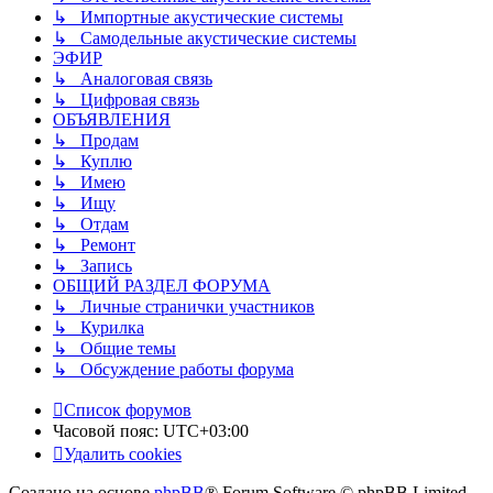
↳ Импортные акустические системы
↳ Самодельные акустические системы
ЭФИР
↳ Аналоговая связь
↳ Цифровая связь
ОБЪЯВЛЕНИЯ
↳ Продам
↳ Куплю
↳ Имею
↳ Ищу
↳ Отдам
↳ Ремонт
↳ Запись
ОБЩИЙ РАЗДЕЛ ФОРУМА
↳ Личные странички участников
↳ Курилка
↳ Общие темы
↳ Обсуждение работы форума
Список форумов
Часовой пояс:
UTC+03:00
Удалить cookies
Создано на основе
phpBB
® Forum Software © phpBB Limited