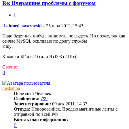
ahmed_swarovski
Re: Вчерашние проблемы с форумом
Цитата
Сообщение
ahmed_swarovski
»
25 июл 2012, 15:43
Надо будет как нибудь вникнуть, поглядеть. Но позже, так как
сейчас MySQL осиливаю по долгу службы
Ищу:
Крышки БГ для О (или Э) 003 (2 Шт)
Срочно!
Вернуться
к
началу
medianna
Полезный Человек
Сообщения:
799
Зарегистрирован:
09 дек 2011, 14:37
Откуда:
Новороссийск. Продаю магнитные ленты с
отправкой по всей РФ
Контактная информация:
Контактная