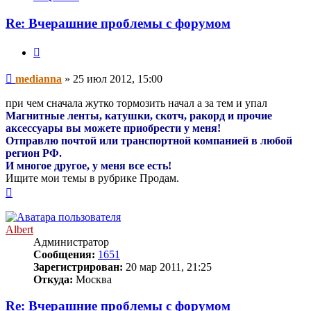
пользователя
medianna
Re: Вчерашние проблемы с форумом
Цитата
Сообщение
medianna
»
25 июл 2012, 15:00
при чем сначала жутко тормозить начал а за тем и упал
Магнитные ленты, катушки, скотч, ракорд и прочие
аксессуары вы можете приобрести у меня!
Отправлю почтой или транспортной компанией в любой
регион РФ.
И многое другое, у меня все есть!
Ищите мои темы в рубрике Продам.
Вернуться
к
началу
Albert
Администратор
Сообщения:
1651
Зарегистрирован:
20 мар 2011, 21:25
Откуда:
Москва
Re: Вчерашние проблемы с форумом