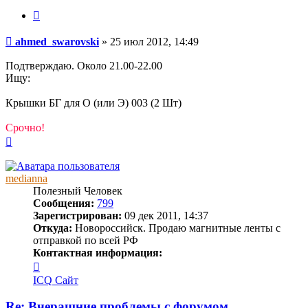
Цитата
Сообщение
ahmed_swarovski
»
25 июл 2012, 14:49
Подтверждаю. Около 21.00-22.00
Ищу:
Крышки БГ для О (или Э) 003 (2 Шт)
Срочно!
Вернуться
к
началу
medianna
Полезный Человек
Сообщения:
799
Зарегистрирован:
09 дек 2011, 14:37
Откуда:
Новороссийск. Продаю магнитные ленты с
отправкой по всей РФ
Контактная информация:
Контактная
информация
ICQ
Сайт
пользователя
medianna
Re: Вчерашние проблемы с форумом