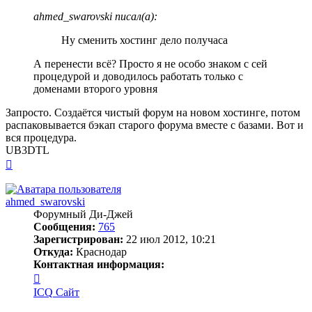
ahmed_swarovski писал(а):
Ну сменить хостинг дело получаса
А перенести всё? Просто я не особо знаком с сей
процедурой и доводилось работать только с
доменами второго уровня
Запросто. Создаётся чистый форум на новом хостинге, потом
распаковывается бэкап старого форума вместе с базами. Вот и
вся процедура.
UB3DTL
Вернуться
к
началу
ahmed_swarovski
Форумный Ди-Джей
Сообщения:
765
Зарегистрирован:
22 июл 2012, 10:21
Откуда:
Краснодар
Контактная информация:
Контактная
информация
ICQ
Сайт
пользователя