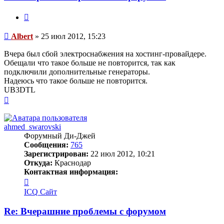
Цитата
Сообщение
Albert
»
25 июл 2012, 15:23
Вчера был сбой электроснабжения на хостинг-провайдере.
Обещали что такое больше не повторится, так как
подключили дополнительные генераторы.
Надеюсь что такое больше не повторится.
UB3DTL
Вернуться
к
началу
ahmed_swarovski
Форумный Ди-Джей
Сообщения:
765
Зарегистрирован:
22 июл 2012, 10:21
Откуда:
Краснодар
Контактная информация:
Контактная
информация
ICQ
Сайт
пользователя
ahmed_swarovski
Re: Вчерашние проблемы с форумом