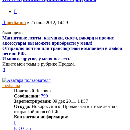
Цитата
Сообщение
medianna
»
25 июл 2012, 14:59
было дело
Магнитные ленты, катушки, скотч, ракорд и прочие
аксессуары вы можете приобрести у меня!
Отправлю почтой или транспортной компанией в любой
регион РФ.
И многое другое, у меня все есть!
Ищите мои темы в рубрике Продам.
Вернуться
к
началу
medianna
Полезный Человек
Сообщения:
799
Зарегистрирован:
09 дек 2011, 14:37
Откуда:
Новороссийск. Продаю магнитные ленты с
отправкой по всей РФ
Контактная информация:
Контактная
информация
ICQ
Сайт