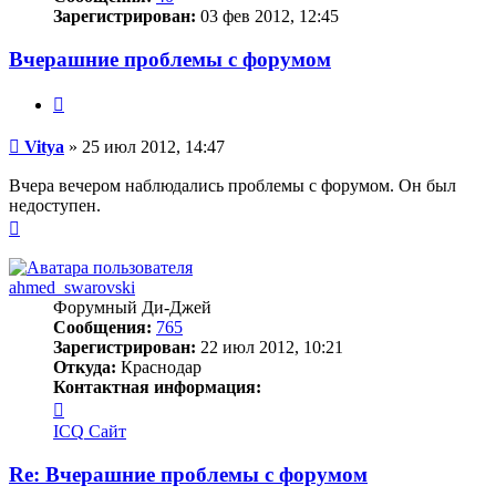
Зарегистрирован:
03 фев 2012, 12:45
Вчерашние проблемы с форумом
Цитата
Сообщение
Vitya
»
25 июл 2012, 14:47
Вчера вечером наблюдались проблемы с форумом. Он был
недоступен.
Вернуться
к
началу
ahmed_swarovski
Форумный Ди-Джей
Сообщения:
765
Зарегистрирован:
22 июл 2012, 10:21
Откуда:
Краснодар
Контактная информация:
Контактная
информация
ICQ
Сайт
пользователя
ahmed_swarovski
Re: Вчерашние проблемы с форумом