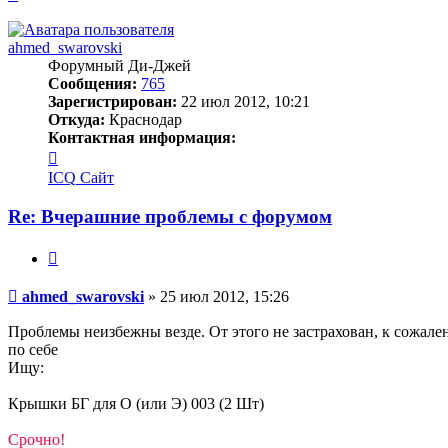
к
началу
ahmed_swarovski
Форумный Ди-Джей
Сообщения:
765
Зарегистрирован:
22 июл 2012, 10:21
Откуда:
Краснодар
Контактная информация:
Контактная
информация
ICQ
Сайт
пользователя
ahmed_swarovski
Re: Вчерашние проблемы с форумом
Цитата
Сообщение
ahmed_swarovski
»
25 июл 2012, 15:26
Проблемы неизбежны везде. От этого не застрахован, к сожал
по себе
Ищу:
Крышки БГ для О (или Э) 003 (2 Шт)
Срочно!