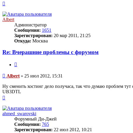
Вернуться
к
началу
Albert
Администратор
Сообщения:
1651
Зарегистрирован:
20 мар 2011, 21:25
Откуда:
Москва
Re: Вчерашние проблемы с форумом
Цитата
Сообщение
Albert
»
25 июл 2012, 15:31
Ну сменить хостинг дело получаса, так что думаю проблем тут 
UB3DTL
Вернуться
к
началу
ahmed_swarovski
Форумный Ди-Джей
Сообщения:
765
Зарегистрирован:
22 июл 2012, 10:21