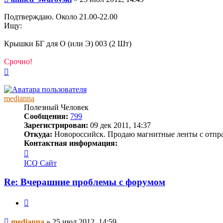
Подтверждаю. Около 21.00-22.00
Ищу:
Крышки БГ для О (или Э) 003 (2 Шт)
Срочно!
Вернуться
к
началу
medianna
Полезный Человек
Сообщения:
799
Зарегистрирован:
09 дек 2011, 14:37
Откуда:
Новороссийск. Продаю магнитные ленты с отпр
Контактная информация:
Контактная
информация
ICQ
Сайт
пользователя
medianna
Re: Вчерашние проблемы с форумом
Цитата
Сообщение
medianna
»
25 июл 2012, 14:59