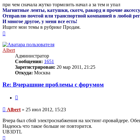
при чем сначала жутко тормозить начал а за тем и упал
Магнитные ленты, катушки, скотч, ракорд и прочие аксесс
Отправлю почтой или транспортной компанией в любой ре
И многое другое, у меня все есть!
Ищите мои темы в рубрике Продам.
Вернуться
к
началу
Albert
Администратор
Сообщения:
1651
Зарегистрирован:
20 мар 2011, 21:25
Откуда:
Москва
Re: Вчерашние проблемы с форумом
Цитата
Сообщение
Albert
»
25 июл 2012, 15:23
Вчера был сбой электроснабжения на хостинг-провайдере. Обе
Надеюсь что такое больше не повторится.
UB3DTL
Вернуться