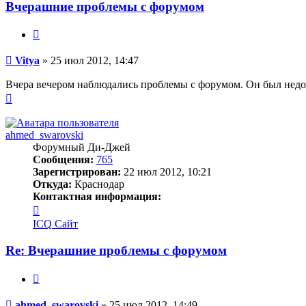
Вчерашние проблемы с форумом
Цитата
Сообщение
Vitya
»
25 июл 2012, 14:47
Вчера вечером наблюдались проблемы с форумом. Он был недо
Вернуться
к
началу
ahmed_swarovski
Форумный Ди-Джей
Сообщения:
765
Зарегистрирован:
22 июл 2012, 10:21
Откуда:
Краснодар
Контактная информация:
Контактная
информация
ICQ
Сайт
пользователя
ahmed_swarovski
Re: Вчерашние проблемы с форумом
Цитата
Сообщение
ahmed_swarovski
»
25 июл 2012, 14:49