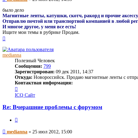
было дело
Магнитные ленты, катушки, скотч, ракорд и прочие аксесс
Отправлю почтой или транспортной компанией в любой ре
И многое другое, у меня все есть!
Ищите мои темы в рубрике Продам.
Вернуться
к
началу
medianna
Полезный Человек
Сообщения:
799
Зарегистрирован:
09 дек 2011, 14:37
Откуда:
Новороссийск. Продаю магнитные ленты с отпр
Контактная информация:
Контактная
информация
ICQ
Сайт
пользователя
medianna
Re: Вчерашние проблемы с форумом
Цитата
Сообщение
medianna
»
25 июл 2012, 15:00