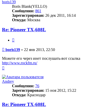
boris139
Boris Blank(YELLO)
Сообщения:
861
Зарегистрирован:
26 дек 2011, 16:14
Откуда:
Москва
Re: Pioneer TX-608L
Цитата
Сообщение
boris139
»
22 янв 2013, 22:50
Можете его через инет послушать-вот ссылка
http://www.rockfm.ru/
Вернуться
к
началу
Andrey
Сообщения:
76
Зарегистрирован:
15 ноя 2012, 15:22
Откуда:
Краснодар
Re: Pioneer TX-608L