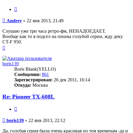
Цитата
Сообщение
Andrey
»
22 янв 2013, 21:49
Слушаю уже три часа ретро-фм, НЕНАДОЕДАЕТ.
Вообще как то я подсел на пионы голубой серии, жду деку
CT-F 950.
Вернуться
к
началу
boris139
Boris Blank(YELLO)
Сообщения:
861
Зарегистрирован:
26 дек 2011, 16:14
Откуда:
Москва
Re: Pioneer TX-608L
Цитата
Сообщение
boris139
»
22 янв 2013, 22:12
Да, голубая серия была очень красивая по тем временам -да и