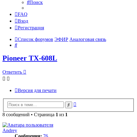
Поиск
FAQ
Вход
Регистрация
Список форумов
ЭФИР
Аналоговая связь
Поиск
Pioneer TX-608L
Ответить
Версия для печати
Расширенный
Поиск
поиск
8 сообщений • Страница
1
из
1
Andrey
Сообщения:
76