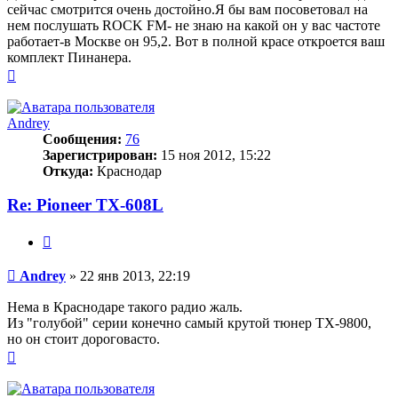
сейчас смотрится очень достойно.Я бы вам посоветовал на
нем послушать ROCK FM- не знаю на какой он у вас частоте
работает-в Москве он 95,2. Вот в полной красе откроется ваш
комплект Пинанера.
Вернуться
к
началу
Andrey
Сообщения:
76
Зарегистрирован:
15 ноя 2012, 15:22
Откуда:
Краснодар
Re: Pioneer TX-608L
Цитата
Сообщение
Andrey
»
22 янв 2013, 22:19
Нема в Краснодаре такого радио жаль.
Из "голубой" серии конечно самый крутой тюнер TX-9800,
но он стоит дороговасто.
Вернуться
к
началу