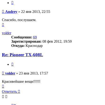
Цитата
Сообщение
Andrey
»
22 янв 2013, 22:55
Спасибо, послушаем.
Вернуться
к
началу
volder
Сообщения:
69
Зарегистрирован:
08 фев 2012, 19:59
Откуда:
Краснодар
Re: Pioneer TX-608L
Цитата
Сообщение
volder
»
23 янв 2013, 17:57
Красивейшие вещи!!!!!!
Вернуться
к
Ответить
началу