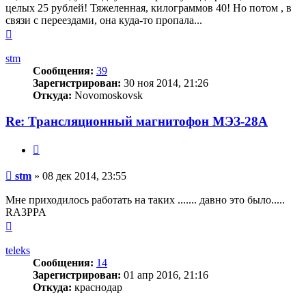
целых 25 рублей! Тяжеленная, килограммов 40! Но потом , в
связи с переездами, она куда-то пропала...
Вернуться
к
началу
stm
Сообщения:
39
Зарегистрирован:
30 ноя 2014, 21:26
Откуда:
Novomoskovsk
Re: Трансляционный магнитофон МЭЗ-28А
Цитата
Сообщение
stm
»
08 дек 2014, 23:55
Мне приходилось работать на таких ....... давно это было.....
RA3PPA
Вернуться
к
началу
teleks
Сообщения:
14
Зарегистрирован:
01 апр 2016, 21:16
Откуда:
краснодар