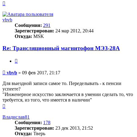
Вернуться
к
началу
vbvb
Сообщения:
291
Зарегистрирован:
24 мар 2012, 20:44
Откуда:
MSK
Re: Трансляционный магнитофон МЭЗ-28А
Цитата
Сообщение
vbvb
»
09 фев 2017, 21:17
Для выездной записи самое то. Переделывать - к пенсии
успеете?
"Инженерное искусство заключается в умении сделать то, что
требуется, из того, что имеется в наличии"
Вернуться
к
началу
Владислав81
Сообщения:
178
Зарегистрирован:
23 дек 2013, 21:52
Откуда:
Тверь