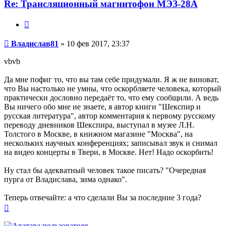
Re: Трансляционный магнитофон МЭЗ-28А
Цитата
Сообщение
Владислав81
»
10 фев 2017, 23:37
vbvb
Да мне пофиг то, что вы там себе придумали. Я ж не виноват,
что Вы настолько не умны, что оскорбляете человека, который
практически дословно передаёт то, что ему сообщили. А ведь
Вы ничего обо мне не знаете, я автор книги "Шекспир и
русская литература", автор комментария к первому русскому
переводу дневников Шекспира, выступал в музее Л.Н.
Толстого в Москве, в книжном магазине "Москва", на
нескольких научных конференциях; записывал звук и снимал
на видео концерты в Твери, в Москве. Нет! Надо оскорбить!
Ну стал бы адекватный человек такое писать? "Очередная
пурга от Владислава, зима однако".
Теперь отвечайте: а что сделали Вы за последние 3 года?
Вернуться
к
началу