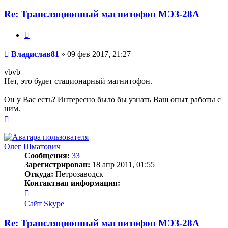
Re: Трансляционный магнитофон МЭЗ-28А
Цитата
Сообщение
Владислав81
»
09 фев 2017, 21:27
vbvb
Нет, это будет стационарный магнитофон.
Он у Вас есть? Интересно было бы узнать Ваш опыт работы с
ним.
Вернуться
к
началу
Олег Шматович
Сообщения:
33
Зарегистрирован:
18 апр 2011, 01:55
Откуда:
Петрозаводск
Контактная информация:
Контактная
информация
Сайт
Skype
пользователя
Олег
Re: Трансляционный магнитофон МЭЗ-28А