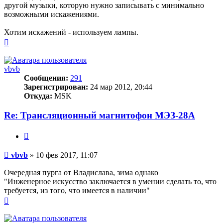
другой музыки, которую нужно записывать с минимально
возможными искажениями.
Хотим искажений - используем лампы.
Вернуться
к
началу
vbvb
Сообщения:
291
Зарегистрирован:
24 мар 2012, 20:44
Откуда:
MSK
Re: Трансляционный магнитофон МЭЗ-28А
Цитата
Сообщение
vbvb
»
10 фев 2017, 11:07
Очередная пурга от Владислава, зима однако
"Инженерное искусство заключается в умении сделать то, что
требуется, из того, что имеется в наличии"
Вернуться
к
началу