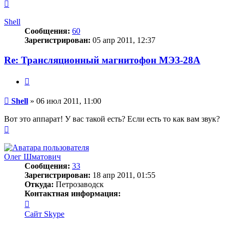
Вернуться
к
началу
Shell
Сообщения:
60
Зарегистрирован:
05 апр 2011, 12:37
Re: Трансляционный магнитофон МЭЗ-28А
Цитата
Сообщение
Shell
»
06 июл 2011, 11:00
Вот это аппарат! У вас такой есть? Если есть то как вам звук?
Вернуться
к
началу
Олег Шматович
Сообщения:
33
Зарегистрирован:
18 апр 2011, 01:55
Откуда:
Петрозаводск
Контактная информация:
Контактная
информация
Сайт
Skype
пользователя