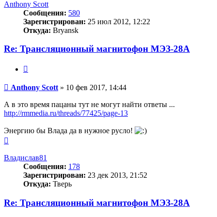
Anthony Scott
Сообщения:
580
Зарегистрирован:
25 июл 2012, 12:22
Откуда:
Bryansk
Re: Трансляционный магнитофон МЭЗ-28А
Цитата
Сообщение
Anthony Scott
»
10 фев 2017, 14:44
А в это время пацаны тут не могут найти ответы ...
http://rmmedia.ru/threads/77425/page-13
Энергию бы Влада да в нужное русло!
Вернуться
к
началу
Владислав81
Сообщения:
178
Зарегистрирован:
23 дек 2013, 21:52
Откуда:
Тверь
Re: Трансляционный магнитофон МЭЗ-28А