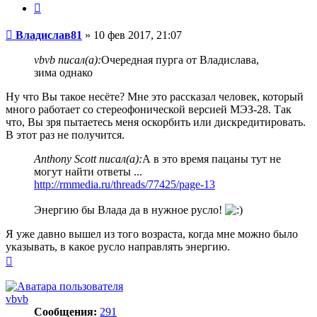
Цитата
Сообщение
Владислав81
»
10 фев 2017, 21:07
vbvb писал(а):
Очередная пурга от Владислава,
зима однако
Ну что Вы такое несёте? Мне это рассказал человек, который
много работает со стереофонической версией МЭЗ-28. Так
что, Вы зря пытаетесь меня оскорбить или дискредитировать.
В этот раз не получится.
Anthony Scott писал(а):
А в это время пацаны тут не
могут найти ответы ...
http://rmmedia.ru/threads/77425/page-13
Энергию бы Влада да в нужное русло!
Я уже давно вышел из того возраста, когда мне можно было
указывать, в какое русло направлять энергию.
Вернуться
к
началу
vbvb
Сообщения:
291