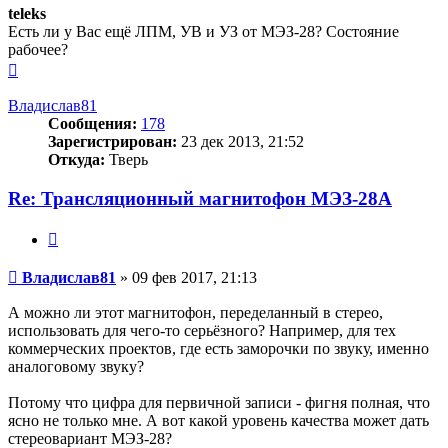
teleks
Есть ли у Вас ещё ЛПМ, УВ и УЗ от МЭЗ-28? Состояние
рабочее?
Вернуться
к
началу
Владислав81
Сообщения:
178
Зарегистрирован:
23 дек 2013, 21:52
Откуда:
Тверь
Re: Трансляционный магнитофон МЭЗ-28А
Цитата
Сообщение
Владислав81
»
09 фев 2017, 21:13
А можно ли этот магнитофон, переделанный в стерео,
использовать для чего-то серьёзного? Например, для тех
коммерческих проектов, где есть заморочки по звуку, именно
аналоговому звуку?
Потому что цифра для первичной записи - фигня полная, что
ясно не только мне. А вот какой уровень качества может дать
стереовариант МЭЗ-28?