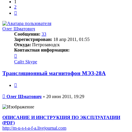
1
2
След.
Олег Шматович
Сообщения:
33
Зарегистрирован:
18 апр 2011, 01:55
Откуда:
Петрозаводск
Контактная информация:
Контактная
информация
Сайт
Skype
пользователя
Олег
Трансляционный магнитофон МЭЗ-28А
Шматович
Цитата
Сообщение
Олег Шматович
»
20 июн 2011, 19:29
ОПИСАНИЕ И ИНСТРУКЦИЯ ПО ЭКСПЛУАТАЦИИ
(PDF)
http://m-u-s-t-a-f-a.livejournal.com