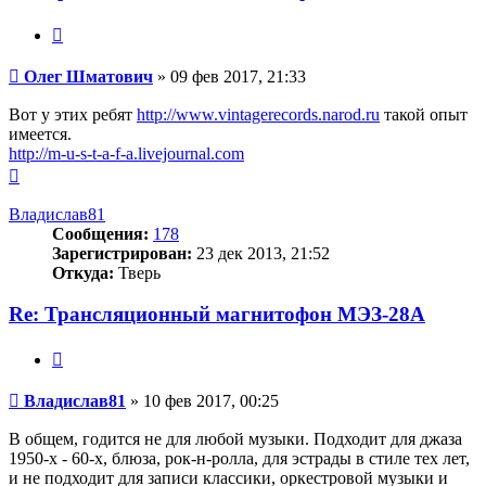
Шматович
Цитата
Сообщение
Олег Шматович
»
09 фев 2017, 21:33
Вот у этих ребят
http://www.vintagerecords.narod.ru
такой опыт
имеется.
http://m-u-s-t-a-f-a.livejournal.com
Вернуться
к
началу
Владислав81
Сообщения:
178
Зарегистрирован:
23 дек 2013, 21:52
Откуда:
Тверь
Re: Трансляционный магнитофон МЭЗ-28А
Цитата
Сообщение
Владислав81
»
10 фев 2017, 00:25
В общем, годится не для любой музыки. Подходит для джаза
1950-х - 60-х, блюза, рок-н-ролла, для эстрады в стиле тех лет,
и не подходит для записи классики, оркестровой музыки и