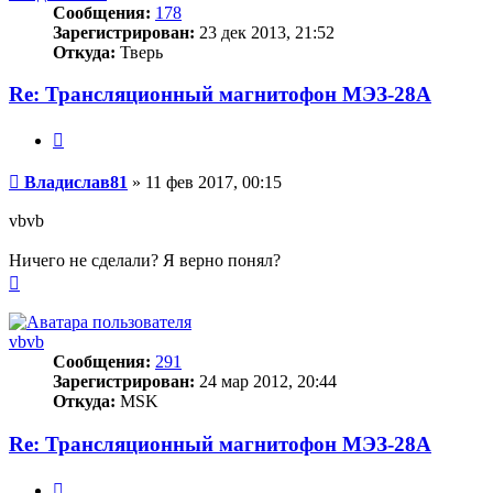
Сообщения:
178
Зарегистрирован:
23 дек 2013, 21:52
Откуда:
Тверь
Re: Трансляционный магнитофон МЭЗ-28А
Цитата
Сообщение
Владислав81
»
11 фев 2017, 00:15
vbvb
Ничего не сделали? Я верно понял?
Вернуться
к
началу
vbvb
Сообщения:
291
Зарегистрирован:
24 мар 2012, 20:44
Откуда:
MSK
Re: Трансляционный магнитофон МЭЗ-28А
Цитата