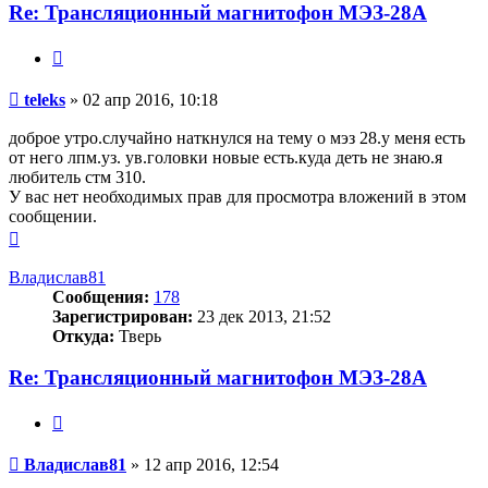
Re: Трансляционный магнитофон МЭЗ-28А
Цитата
Сообщение
teleks
»
02 апр 2016, 10:18
доброе утро.случайно наткнулся на тему о мэз 28.у меня есть
от него лпм.уз. ув.головки новые есть.куда деть не знаю.я
любитель стм 310.
У вас нет необходимых прав для просмотра вложений в этом
сообщении.
Вернуться
к
началу
Владислав81
Сообщения:
178
Зарегистрирован:
23 дек 2013, 21:52
Откуда:
Тверь
Re: Трансляционный магнитофон МЭЗ-28А
Цитата
Сообщение
Владислав81
»
12 апр 2016, 12:54