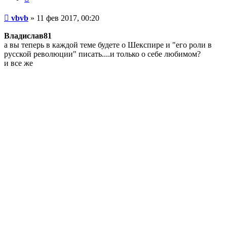
Сообщение
vbvb
»
11 фев 2017, 00:20
Владислав81
а вы теперь в каждой теме будете о Шекспире и "его роли в
русской революции" писать....и только о себе любимом?
и все же