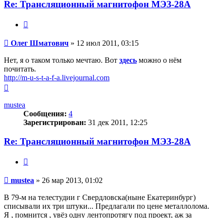
Олег
Re: Трансляционный магнитофон МЭЗ-28А
Шматович
Цитата
Сообщение
Олег Шматович
»
12 июл 2011, 03:15
Нет, я о таком только мечтаю. Вот
здесь
можно о нём
почитать.
http://m-u-s-t-a-f-a.livejournal.com
Вернуться
к
началу
mustea
Сообщения:
4
Зарегистрирован:
31 дек 2011, 12:25
Re: Трансляционный магнитофон МЭЗ-28А
Цитата
Сообщение
mustea
»
26 мар 2013, 01:02
В 79-м на телестудии г Свердловска(ныне Екатеринбург)
списывали их три штуки... Предлагали по цене металлолома.
Я , помнится , увёз одну лентопротягу под проект, аж за