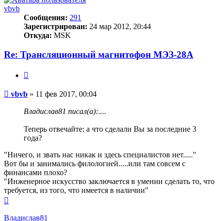
vbvb
Сообщения:
291
Зарегистрирован:
24 мар 2012, 20:44
Откуда:
MSK
Re: Трансляционный магнитофон МЭЗ-28А
Цитата
Сообщение
vbvb
»
11 фев 2017, 00:04
Владислав81 писал(а):
....
Теперь отвечайте: а что сделали Вы за последние 3
года?
"Ничего, и звать нас никак и здесь специалистов нет....."
Вот бы и занимались филологией.....или там совсем с
финансами плохо?
"Инженерное искусство заключается в умении сделать то, что
требуется, из того, что имеется в наличии"
Вернуться
к
началу
Владислав81