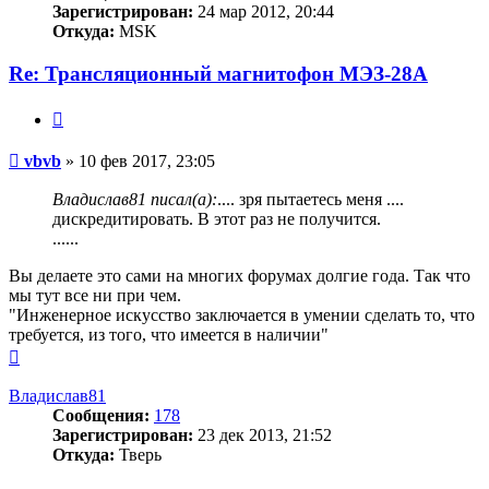
Зарегистрирован:
24 мар 2012, 20:44
Откуда:
MSK
Re: Трансляционный магнитофон МЭЗ-28А
Цитата
Сообщение
vbvb
»
10 фев 2017, 23:05
Владислав81 писал(а):
.... зря пытаетесь меня ....
дискредитировать. В этот раз не получится.
......
Вы делаете это сами на многих форумах долгие года. Так что
мы тут все ни при чем.
"Инженерное искусство заключается в умении сделать то, что
требуется, из того, что имеется в наличии"
Вернуться
к
началу
Владислав81
Сообщения:
178
Зарегистрирован:
23 дек 2013, 21:52
Откуда:
Тверь