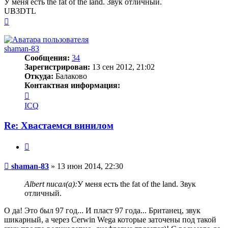
У меня есть the fat of the land. Звук отличный.
UB3DTL
Вернуться
к
началу
shaman-83
Сообщения:
34
Зарегистрирован:
13 сен 2012, 21:02
Откуда:
Балаково
Контактная информация:
Контактная
информация
ICQ
пользователя
shaman-
Re: Хвастаемся винилом
83
Цитата
Сообщение
shaman-83
»
13 июн 2014, 22:30
Albert писал(а):
У меня есть the fat of the land. Звук
отличный.
О да! Это был 97 год... И пласт 97 года... Британец, звук
шикарный, а через Cerwin Wega которые заточены под такой