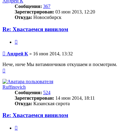
Андрей К
Сообщения:
367
Зарегистрирован:
03 июн 2013, 12:20
Откуда:
Новосибирск
Re: Хвастаемся винилом
Цитата
Сообщение
Андрей К
»
16 июн 2014, 13:32
Нече, ниче Мы витаминчиков откушаем и посмотрим.
Вернуться
к
началу
Ruffinovich
Сообщения:
524
Зарегистрирован:
14 июн 2014, 18:11
Откуда:
Казанская сирота
Re: Хвастаемся винилом
Цитата