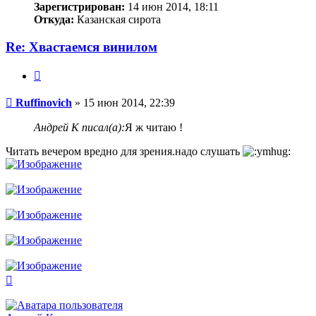
Зарегистрирован:
14 июн 2014, 18:11
Откуда:
Казанская сирота
Re: Хвастаемся винилом
Цитата
Сообщение
Ruffinovich
»
15 июн 2014, 22:39
Андрей К писал(а):
Я ж читаю !
Читать вечером вредно для зрения.надо слушать
Вернуться
к
началу