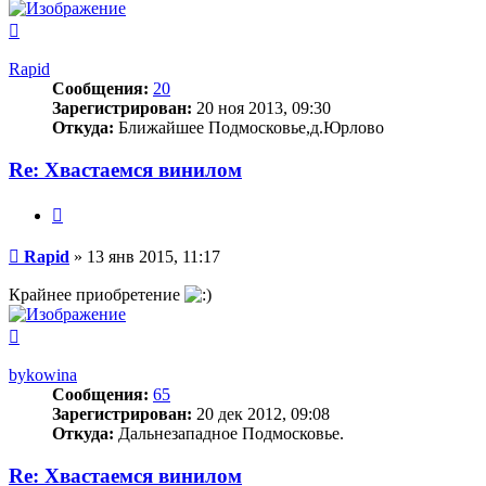
Вернуться
к
началу
Rapid
Сообщения:
20
Зарегистрирован:
20 ноя 2013, 09:30
Откуда:
Ближайшее Подмосковье,д.Юрлово
Re: Хвастаемся винилом
Цитата
Сообщение
Rapid
»
13 янв 2015, 11:17
Крайнее приобретение
Вернуться
к
началу
bykowina
Сообщения:
65
Зарегистрирован:
20 дек 2012, 09:08
Откуда:
Дальнезападное Подмосковье.
Re: Хвастаемся винилом