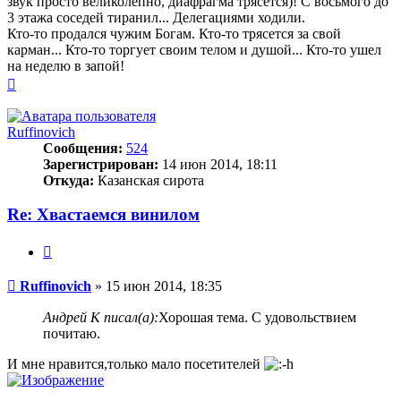
звук просто великолепно, диафрагма трясется)! С восьмого до
3 этажа соседей тиранил... Делегациями ходили.
Кто-то продался чужим Богам. Кто-то трясется за свой
карман... Кто-то торгует своим телом и душой... Кто-то ушел
на неделю в запой!
Вернуться
к
началу
Ruffinovich
Сообщения:
524
Зарегистрирован:
14 июн 2014, 18:11
Откуда:
Казанская сирота
Re: Хвастаемся винилом
Цитата
Сообщение
Ruffinovich
»
15 июн 2014, 18:35
Андрей К писал(а):
Хорошая тема. С удовольствием
почитаю.
И мне нравится,только мало посетителей