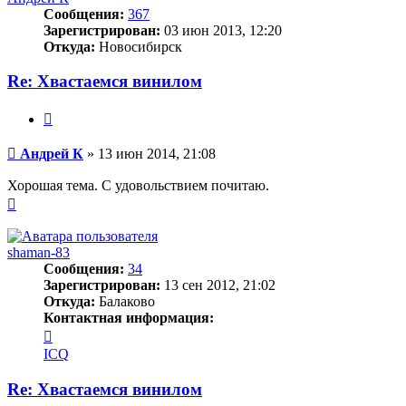
Сообщения:
367
Зарегистрирован:
03 июн 2013, 12:20
Откуда:
Новосибирск
Re: Хвастаемся винилом
Цитата
Сообщение
Андрей К
»
13 июн 2014, 21:08
Хорошая тема. С удовольствием почитаю.
Вернуться
к
началу
shaman-83
Сообщения:
34
Зарегистрирован:
13 сен 2012, 21:02
Откуда:
Балаково
Контактная информация:
Контактная
информация
ICQ
пользователя
shaman-
Re: Хвастаемся винилом
83