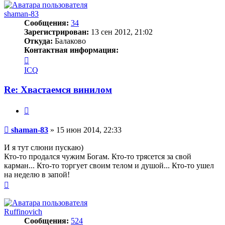
началу
shaman-83
Сообщения:
34
Зарегистрирован:
13 сен 2012, 21:02
Откуда:
Балаково
Контактная информация:
Контактная
информация
ICQ
пользователя
shaman-
Re: Хвастаемся винилом
83
Цитата
Сообщение
shaman-83
»
15 июн 2014, 22:33
И я тут слюни пускаю)
Кто-то продался чужим Богам. Кто-то трясется за свой
карман... Кто-то торгует своим телом и душой... Кто-то ушел
на неделю в запой!
Вернуться
к
началу
Ruffinovich
Сообщения:
524