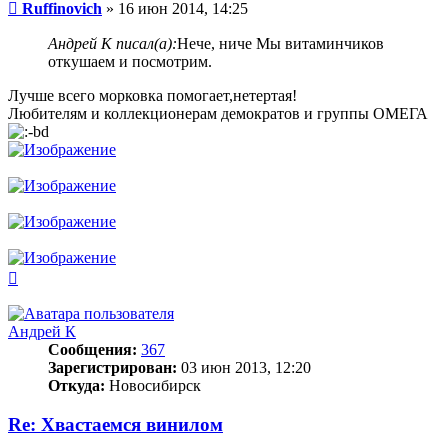
Сообщение
Ruffinovich
»
16 июн 2014, 14:25
Андрей К писал(а):
Нече, ниче Мы витаминчиков
откушаем и посмотрим.
Лучше всего морковка помогает,нетертая!
Любителям и коллекционерам демократов и группы ОМЕГА
Вернуться
к
началу
Андрей К
Сообщения:
367
Зарегистрирован:
03 июн 2013, 12:20
Откуда:
Новосибирск
Re: Хвастаемся винилом