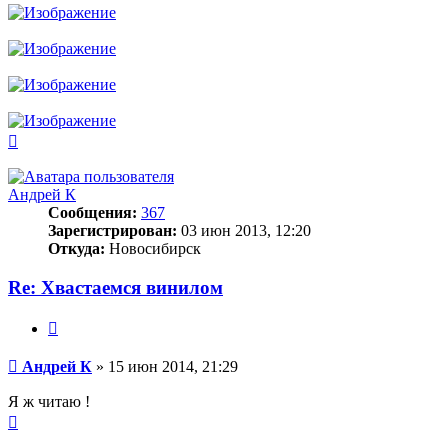
Вернуться
к
началу
Андрей К
Сообщения:
367
Зарегистрирован:
03 июн 2013, 12:20
Откуда:
Новосибирск
Re: Хвастаемся винилом
Цитата
Сообщение
Андрей К
»
15 июн 2014, 21:29
Я ж читаю !
Вернуться
к