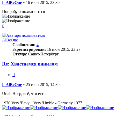
Сообщение
AlBeOne
»
16 июн 2015, 23:39
Попробую похвастаться
Вернуться
к
началу
AlBeOne
Сообщения:
4
Зарегистрирован:
16 июн 2015, 23:27
Откуда:
Санкт-Петербург
Re: Хвастаемся винилом
Цитата
Сообщение
AlBeOne
»
25 июн 2015, 14:39
Uriah Heep, всё, что есть:
1970 Very 'Eavy... Very 'Umble - Germany 1977