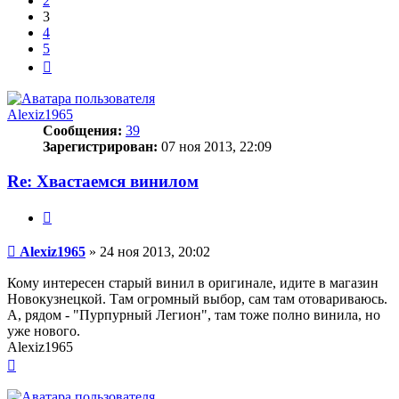
2
3
4
5
След.
Alexiz1965
Сообщения:
39
Зарегистрирован:
07 ноя 2013, 22:09
Re: Хвастаемся винилом
Цитата
Сообщение
Alexiz1965
»
24 ноя 2013, 20:02
Кому интересен старый винил в оригинале, идите в магазин
Новокузнецкой. Там огромный выбор, сам там отовариваюсь.
А, рядом - "Пурпурный Легион", там тоже полно винила, но
уже нового.
Alexiz1965
Вернуться
к
началу