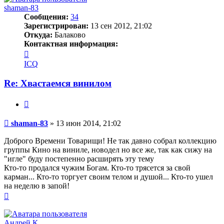
shaman-83
Сообщения:
34
Зарегистрирован:
13 сен 2012, 21:02
Откуда:
Балаково
Контактная информация:
Контактная
информация
ICQ
пользователя
shaman-
Re: Хвастаемся винилом
83
Цитата
Сообщение
shaman-83
»
13 июн 2014, 21:02
Доброго Времени Товарищи! Не так давно собрал коллекцию
группы Кино на виниле, новодел но все же, так как сижу на
"игле" буду постепенно расширять эту тему
Кто-то продался чужим Богам. Кто-то трясется за свой
карман... Кто-то торгует своим телом и душой... Кто-то ушел
на неделю в запой!
Вернуться
к
началу
Андрей К