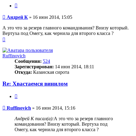
Цитата
Сообщение
Андрей К
»
16 июн 2014, 15:05
А это что за резерв главного командования? Внизу который.
Вертуха под Омегу, как чернила для второго класса ?
Вернуться
к
началу
Ruffinovich
Сообщения:
524
Зарегистрирован:
14 июн 2014, 18:11
Откуда:
Казанская сирота
Re: Хвастаемся винилом
Цитата
Сообщение
Ruffinovich
»
16 июн 2014, 15:16
Андрей К писал(а):
А это что за резерв главного
командования? Внизу который. Вертуха под
Омегу, как чернила для второго класса ?