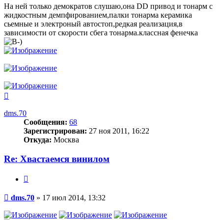
На ней только демократов слушаю,она DD привод и тонарм с
жидкостным демпфированием,палки тонарма керамика
сьемные и электроный автостоп,редкая реализация,в
зависимости от скорости сбега тонарма.классная фенечка
Вернуться
к
началу
dms.70
Сообщения:
68
Зарегистрирован:
27 ноя 2011, 16:22
Откуда:
Москва
Re: Хвастаемся винилом
Цитата
Сообщение
dms.70
»
17 июл 2014, 13:32