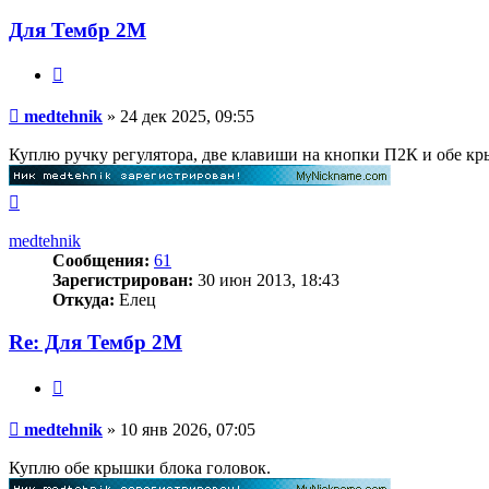
Для Тембр 2М
Цитата
Сообщение
medtehnik
»
24 дек 2025, 09:55
Куплю ручку регулятора, две клавиши на кнопки П2К и обе кр
Вернуться
к
началу
medtehnik
Сообщения:
61
Зарегистрирован:
30 июн 2013, 18:43
Откуда:
Елец
Re: Для Тембр 2М
Цитата
Сообщение
medtehnik
»
10 янв 2026, 07:05
Куплю обе крышки блока головок.